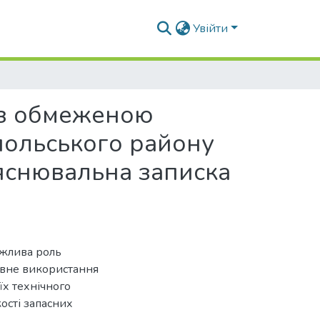
Увійти
а з обмеженою
польського району
ояснювальна записка
ажлива роль
ивне використання
їх технічного
кості запасних