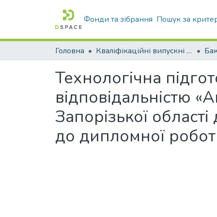
Фонди та зібрання
Пошук за крите
Головна
Кваліфікаційні випускні роботи бакалаврів і магістрів
Бак
Технологічна підго
відповідальністю «
Запорізької області
до дипломної робот