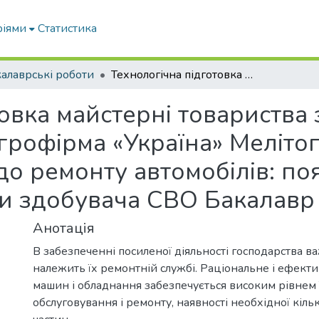
ріями
Статистика
алаврські роботи
Технологічна підготовка майстерні товариства з обмеженою відповідальністю «Агрофірма «Україна» Мелітопольського району Запорізької області до ремонту автомобілів: пояснювальна записка до дипломної роботи здобувача СВО Бакалавр
товка майстерні товариств
Агрофірма «Україна» Меліто
 до ремонту автомобілів: п
и здобувача СВО Бакалавр
Анотація
В забезпеченні посиленої діяльності господарства в
належить їх ремонтній службі. Раціональне і ефект
машин і обладнання забезпечується високим рівнем 
обслуговування і ремонту, наявності необхідної кіль