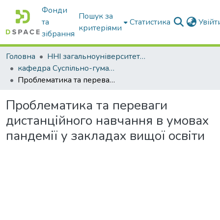
Фонди
Пошук за
та
Статистика
Увій
критеріями
зібрання
Головна
ННІ загальноуніверситетської підготовки
кафедра Суспільно-гуманітарні науки
Проблематика та переваги дистанційного навчання в умовах пандемії у закладах вищої освіти
Проблематика та переваги
дистанційного навчання в умовах
пандемії у закладах вищої освіти