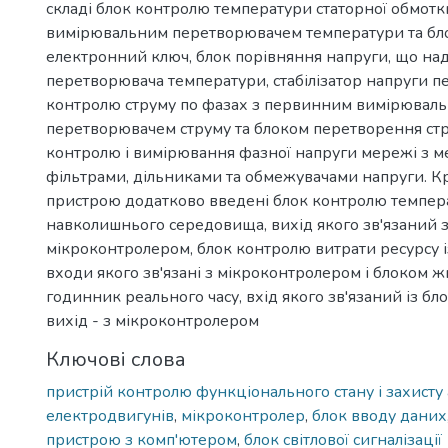
складі блок контролю температури статорної обмот
вимірювальним перетворювачем температури та бло
електронний ключ, блок порівняння напруги, що на
перетворювача температури, стабілізатор напруги п
контролю струму по фазах з первинним вимірювал
перетворювачем струму та блоком перетворення стр
контролю і вимірювання фазної напруги мережі з
фільтрами, дільниками та обмежувачами напруги. Кр
пристрою додатково введені блок контролю темпер
навколишнього середовища, вихід якого зв'язаний 
мікроконтролером, блок контролю витрати ресурсу і
входи якого зв'язані з мікроконтролером і блоком ж
годинник реального часу, вхід якого зв'язаний із бл
вихід - з мікроконтролером
Ключові слова
пристрій контролю функціонального стану і захист
електродвигунів
,
мікроконтролер
,
блок вводу даних
пристрою з комп'ютером
,
блок світлової сигналізації