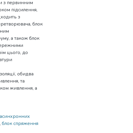
ки з первинним
ком підсилення,
дходить з
еретворювача, блок
ьним
уму, а також блок
 мережними
ім цього, до
атури
з
золяції, обидва
ивлення, та
оком живлення, а
у асинхронних
,
блок спряження