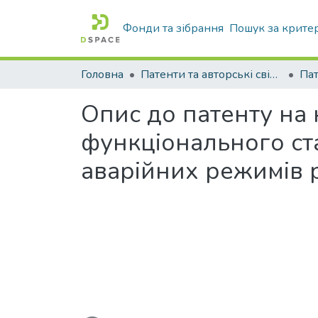
Фонди та зібрання
Пошук за крите
Головна
Патенти та авторські свідоцтва
Па
Опис до патенту на
функціонального ста
аварійних режимів 