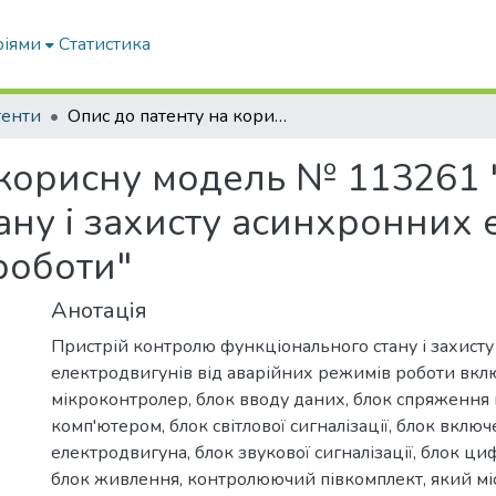
ріями
Статистика
тенти
Опис до патенту на корисну модель № 113261 "Пристрій контролю функціонального стану і захисту асинхронних електродвигунів від аварійних режимів роботи"
 корисну модель № 113261
ну і захисту асинхронних 
роботи"
Анотація
Пристрій контролю функціонального стану і захист
електродвигунів від аварійних режимів роботи вкл
мікроконтролер, блок вводу даних, блок спряження
комп'ютером, блок світлової сигналізації, блок вкл
електродвигуна, блок звукової сигналізації, блок циф
блок живлення, контролюючий півкомплект, який міс