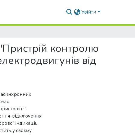
Увійти
 "Пристрій контролю
електродвигунів від
у асинхронних
ючає
 пристрою з
ючення-відключення
рової індикації,
тить у своєму