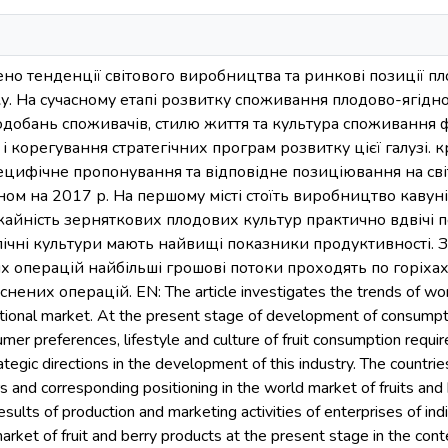
жено тенденції світового виробництва та ринкові позиції пл
 На сучасному етапі розвитку споживання плодово-ягідної 
одобань споживачів, стилю життя та культура споживання 
ь і корегування стратегічних програм розвитку цієї галузі. 
ецифічне пропонування та відповідне позиціювання на світ
ном на 2017 р. На першому місті стоїть виробництво кавуні
ожайність зерняткових плодових культур практично вдвічі
пічні культури мають найвищі показники продуктивності. 
 операцій найбільші грошові потоки проходять по горіхах, 
снених операцій. EN: The article investigates the trends of worl
ational market. At the present stage of development of consumptio
mer preferences, lifestyle and culture of fruit consumption requir
rategic directions in the development of this industry. The countr
rs and corresponding positioning in the world market of fruits and
esults of production and marketing activities of enterprises of ind
market of fruit and berry products at the present stage in the con