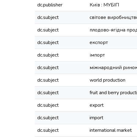
dc.publisher
Київ : МУБІП
dc.subject
світове виробництв
dc.subject
плодово-ягідна про
dc.subject
експорт
dc.subject
імпорт
dc.subject
міжнародний рино
dc.subject
world production
dc.subject
fruit and berry product
dc.subject
export
dc.subject
import
dc.subject
international market