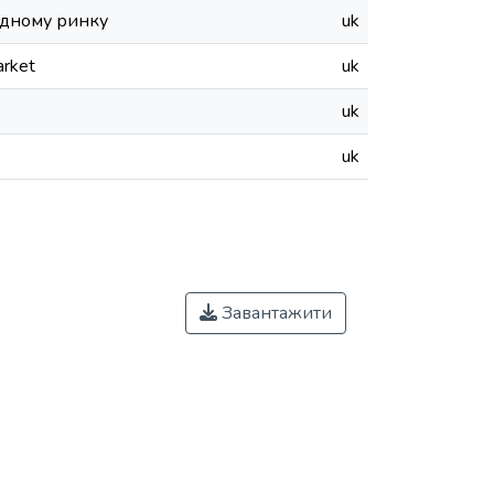
родному ринку
uk
arket
uk
uk
uk
Завантажити