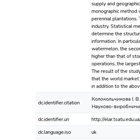
supply and geographica
monographic method was
perennial plantations.
industry. Statistical m
determine the structur
information. In particul
watermelon, the secon
higher than that of st
operations, the largest
The result of the study
that the world market 
in addition to the abov
Колокольчикова І. В
dc.identifier.citation
Науково-виробничий 
dc.identifier.uri
http://elar.tsatu.ed
dc.language.iso
uk