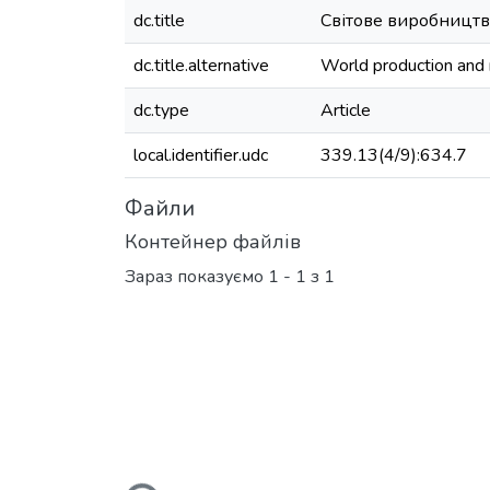
dc.title
Світове виробництво
dc.title.alternative
World production and m
dc.type
Article
local.identifier.udc
339.13(4/9):634.7
Файли
Контейнер файлів
Зараз показуємо
1 - 1 з 1
Вантажиться...