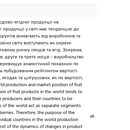
одово-ягідної продукції на
продукції у світі має тенденцію до
фруктів вимагають від виробників та
країни світу виступають як окремі
овому ринку плодів та ягід. Зокрема,
в, друге та третє місця – виробництво
 перевищує аналогічний показник по
За побудованим рейтингом вартості
ягодах та цитрусових, як по вартості,
d production and market position of fruit
n of fruit products in the world tends to
e producers and their countries to be
ies of the world act as separate segments
 berries. Therefore, the purpose of the
uk
ividual countries in the world production
text of the dynamics of changes in product