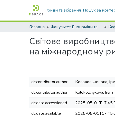
Фонди та зібрання
Пошук за крите
Головна
Факультет Економіки та бізнесу
Світове виробництво
на міжнародному р
dc.contributor.author
Колокольчикова, Ір
dc.contributor.author
Kolokolchykova, Iryna
dc.date.accessioned
2025-05-01T17:45:
dc.date.available
2025-05-01T17:45: