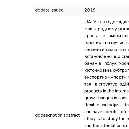
dc.date.issued
2019
UA: У статті дослід
міжнародному ринку.
зростання. зміни вп
їхніх країн гнучкіст
сегменти і мають сп
встановлено, що ста
бананів і яблук. Ур
кісточковим, субтро
експортно-імпортних
так і в структурі здій
products in the intern
grow. changes in consu
flexible and adjust st
and have specific offe
dc.description.abstract
study is to study the r
and the international 