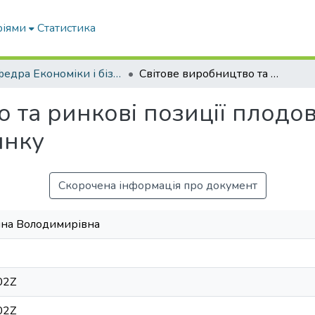
ріями
Статистика
Кафедра Економіки і бізнесу
Світове виробництво та ринкові позиції плодово-ягідної продукції на міжнародному ринку
 та ринкові позиції плодов
инку
Скорочена інформація про документ
ина Володимирівна
02Z
02Z