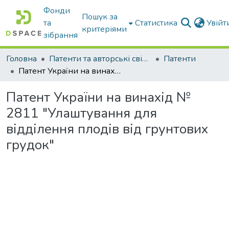
Фонди
Пошук за
та
Статистика
Увій
критеріями
зібрання
Головна
Патенти та авторські свідоцтва
Патенти
Патент України на винахід № 2811 "Улаштування для відділення плодів від грунтових грудок"
Патент України на винахід №
2811 "Улаштування для
відділення плодів від грунтових
грудок"