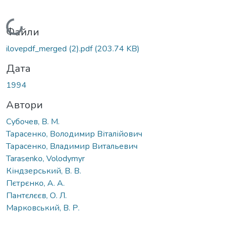
Вантажиться...
Файли
ilovepdf_merged (2).pdf
(203.74 KB)
Дата
1994
Автори
Субочев, В. М.
Тарасенко, Володимир Віталійович
Тарасенко, Владимир Витальевич
Tarasenko, Volodymyr
Кіндзерський, В. В.
Пєтрєнко, А. А.
Пантєлєєв, О. Л.
Марковський, В. Р.