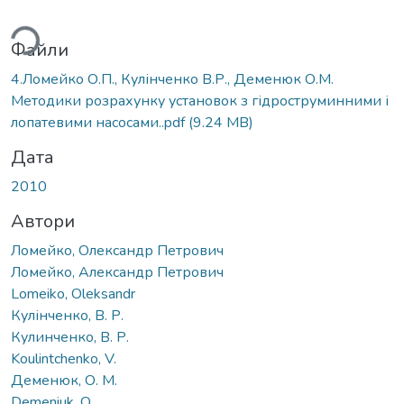
ься...
Файли
4.Ломейко О.П., Кулінченко В.Р., Деменюк О.М.
Методики розрахунку установок з гідроструминними і
лопатевими насосами..pdf
(9.24 MB)
Дата
2010
Автори
Ломейко, Олександр Петрович
Ломейко, Александр Петрович
Lomeiko, Oleksandr
Кулінченко, В. Р.
Кулинченко, В. Р.
Koulintchenko, V.
Деменюк, О. М.
Demeniuk, O.