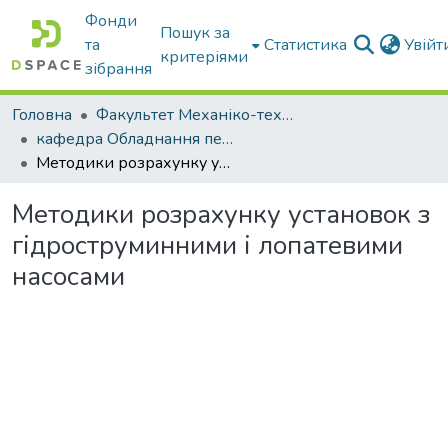
Фонди
Пошук за
та
Статистика
Увій
критеріями
зібрання
Головна
Факультет Механіко-технологічний
кафедра Обладнання переробних і харчових виробництв ім. професора Ф.Ю. Ялпачика
Методики розрахунку установок з гідроструминними і лопатевими насосами
Методики розрахунку установок з
гідроструминними і лопатевими
насосами