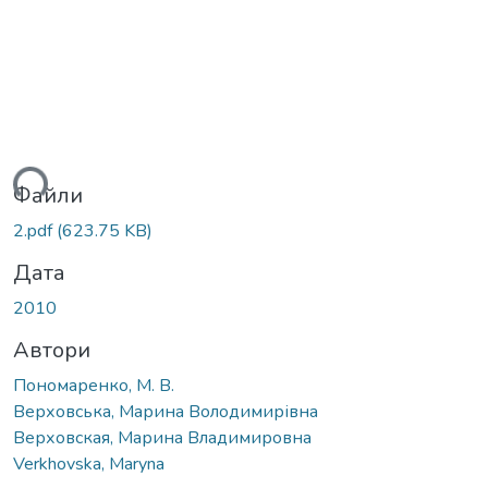
иться...
Файли
2.pdf
(623.75 KB)
Дата
2010
Автори
Пономаренко, М. В.
Верховська, Марина Володимирівна
Верховская, Марина Владимировна
Verkhovska, Maryna