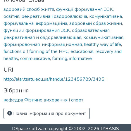
здоровий спосіб життя
,
функції формування ЗЗК
,
освітня
,
рекреативна і оздоровлююча
,
комунікативна
,
формувальна
,
інформаційна
,
здоровый образ жизни
,
функции формирования ЗСК
,
образовательная
,
рекреативная и оздоравливающая
,
коммуникативная
,
формировочная
,
информационная
,
healthy way of life
,
functions o f forming of the HPC
,
educational
,
recovery and
healthy
,
communicative
,
forming
,
informative
URI
http://elar.tsatu.edu.ua/handle/123456789/3495
Зібрання
кафедра Фізичне виховання і спорт
Повна інформація про документ
DSpace software
copyright © 2002-2026
LYRASIS