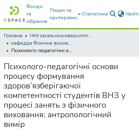
Фонди
Пошук за
та
Статистика
Увій
критеріями
зібрання
Головна
ННІ загальноуніверситетської підготовки
кафедра Фізичне виховання і спорт
Психолого-педагогічні основи процесу формування здоров’язберігаючої компетентності студентів ВНЗ у процесі занять з фізичного виховання: антропологічний вимір
Психолого-педагогічні основи
процесу формування
здоров’язберігаючої
компетентності студентів ВНЗ у
процесі занять з фізичного
виховання: антропологічний
вимір