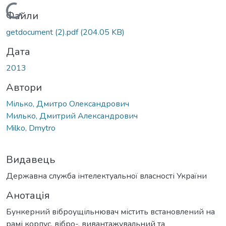
Вантажиться...
Файли
getdocument (2).pdf
(204.05 KB)
Дата
2013
Автори
Мілько, Дмитро Олександрович
Милько, Дмитрий Александрович
Milko, Dmytro
Видавець
Державна служба інтелектуальної власності України
Анотація
Бункерний віброущільнювач містить встановлений на
рамі корпус, вібро-, вивантажувальний та