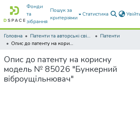
Фонди
Пошук за
та
Статистика
Увій
критеріями
зібрання
Головна
Патенти та авторські свідоцтва
Патенти
Опис до патенту на корисну модель № 85026 "Бункерний віброущільнювач"
Опис до патенту на корисну
модель № 85026 "Бункерний
віброущільнювач"