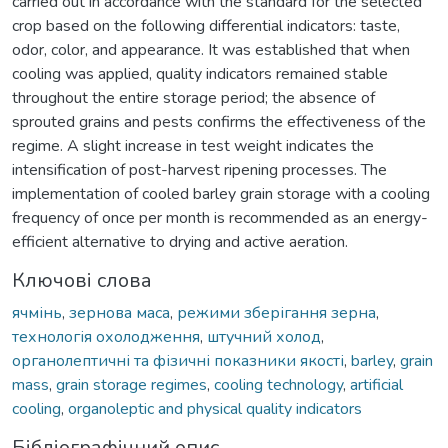
carried out in accordance with the standard for the selected
crop based on the following differential indicators: taste,
odor, color, and appearance. It was established that when
cooling was applied, quality indicators remained stable
throughout the entire storage period; the absence of
sprouted grains and pests confirms the effectiveness of the
regime. A slight increase in test weight indicates the
intensification of post-harvest ripening processes. The
implementation of cooled barley grain storage with a cooling
frequency of once per month is recommended as an energy-
efficient alternative to drying and active aeration.
Ключові слова
ячмінь
,
зернова маса
,
режими зберігання зерна
,
технологія охолодження
,
штучний холод
,
органолептичні та фізичні показники якості
,
barley
,
grain
mass
,
grain storage regimes
,
cooling technology
,
artificial
cooling
,
organoleptic and physical quality indicators
Бібліографічний опис