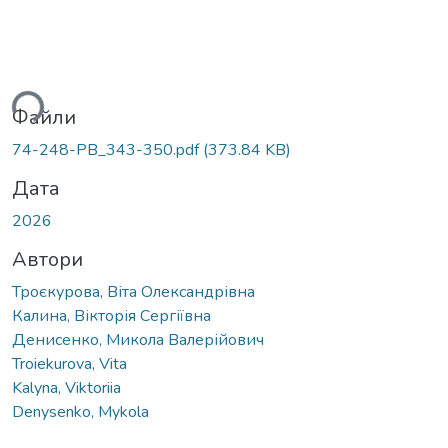
ься...
Файли
74-248-PB_343-350.pdf
(373.84 KB)
Дата
2026
Автори
Троєкурова, Віта Олександрівна
Калина, Вікторія Сергіївна
Денисенко, Микола Валерійович
Troiekurova, Vita
Kalyna, Viktoriia
Denysenko, Mykola