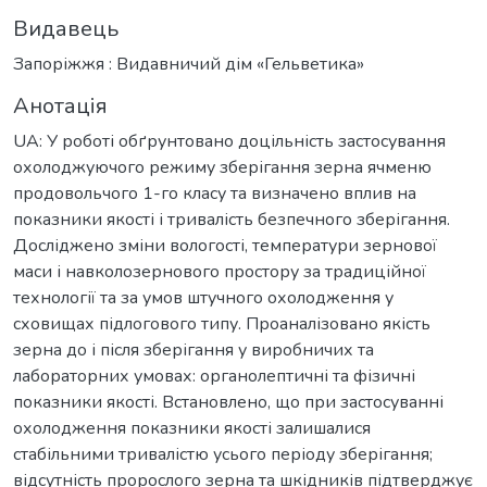
Видавець
Запоріжжя : Видавничий дім «Гельветика»
Анотація
UA: У роботі обґрунтовано доцільність застосування
охолоджуючого режиму зберігання зерна ячменю
продовольчого 1-го класу та визначено вплив на
показники якості і тривалість безпечного зберігання.
Досліджено зміни вологості, температури зернової
маси і навколозернового простору за традиційної
технології та за умов штучного охолодження у
сховищах підлогового типу. Проаналізовано якість
зерна до і після зберігання у виробничих та
лабораторних умовах: органолептичні та фізичні
показники якості. Встановлено, що при застосуванні
охолодження показники якості залишалися
стабільними тривалістю усього періоду зберігання;
відсутність пророслого зерна та шкідників підтверджує