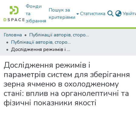
Фонди
Пошук за
та
Статистика
Увій
критеріями
зібрання
Головна
Публікації авторів, сторонніх університету
Публікації авторів, сторонніх університету
Дослідження режимів і параметрів систем для зберігання зерна ячменю в охолодженому стані: вплив на органолептичні та фізичні показники якості
Дослідження режимів і
параметрів систем для зберігання
зерна ячменю в охолодженому
стані: вплив на органолептичні та
фізичні показники якості