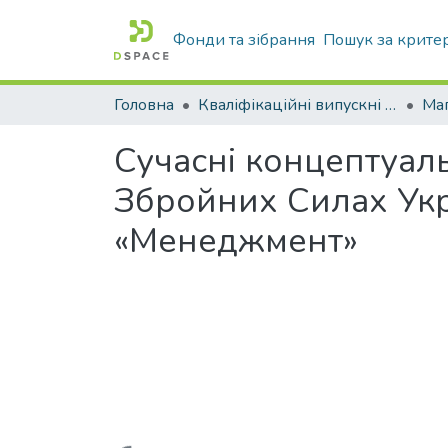
Фонди та зібрання
Пошук за крите
Головна
Кваліфікаційні випускні роботи бакалаврів і магістрів
Маг
Сучасні концептуал
Збройних Силах Укр
«Менеджмент»