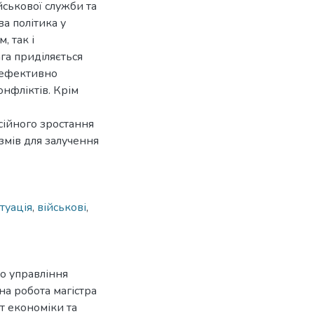
ськової служби та
а політика у
, так і
га приділяється
 ефективно
нфліктів. Крім
ійного зростання
змів для залучення
туація
,
військові
,
до управління
на робота магістра
т економіки та