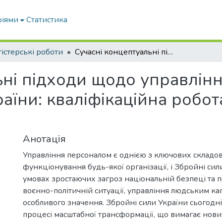
ріями
Статистика
істерські роботи
Сучасні концептуальні підходи щодо управління персоналом у Збройних Силах України: кваліфікаційна робота магістра ОПП 073 «Менеджмент»
ьні підходи щодо управлін
аїни: кваліфікаційна робот
Анотація
Управління персоналом є однією з ключових складо
функціонування будь-якої організації, і Збройні сил
умовах зростаючих загроз національній безпеці та п
воєнно-політичній ситуації, управління людським ка
особливого значення. Збройні сили України сьогодн
процесі масштабної трансформації, що вимагає нови