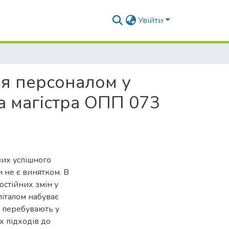
Увійти
ня персоналом у
а магістра ОПП 073
вих успішного
и не є винятком. В
остійних змін у
піталом набуває
і перебувають у
х підходів до