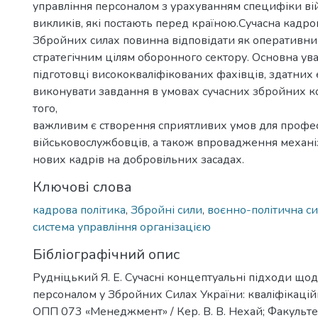
управління персоналом з урахуванням специфіки вій
викликів, які постають перед країною.Сучасна кадров
Збройних силах повинна відповідати як оперативним
стратегічним цілям оборонного сектору. Основна ува
підготовці висококваліфікованих фахівців, здатних
виконувати завдання в умовах сучасних збройних ко
того,
важливим є створення сприятливих умов для профес
військовослужбовців, а також впровадження механі
нових кадрів на добровільних засадах.
Ключові слова
кадрова політика
,
Збройні сили
,
воєнно-політична си
система управління організацією
Бібліографічний опис
Рудніцький Я. Е. Сучасні концептуальні підходи що
персоналом у Збройних Силах України: кваліфікацій
ОПП 073 «Менеджмент» / Кер. В. В. Нехай; Факульте