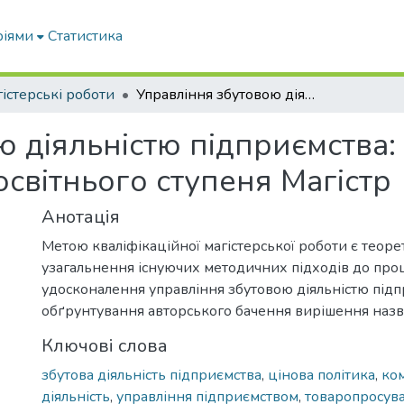
ріями
Статистика
істерські роботи
Управління збутовою діяльністю підприємства: кваліфікаційна робота на здобуття освітнього ступеня Магістр
 діяльністю підприємства: 
освітнього ступеня Магістр
Анотація
Метою кваліфікаційної магістерської роботи є теор
узагальнення існуючих методичних підходів до про
удосконалення управління збутовою діяльністю підп
обґрунтування авторського бачення вирішення назв
Ключові слова
збутова діяльність підприємства
,
цінова політика
,
ко
діяльність
,
управління підприємством
,
товаропросув