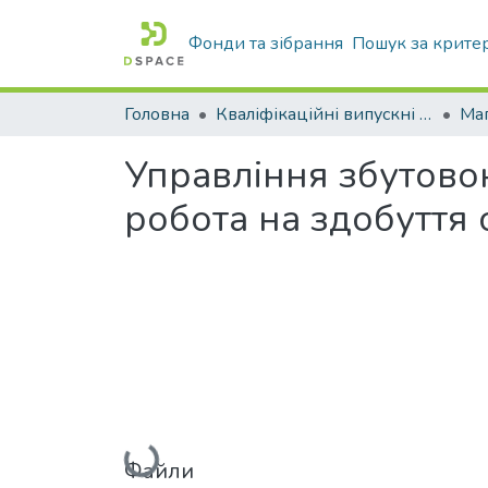
Фонди та зібрання
Пошук за крите
Головна
Кваліфікаційні випускні роботи бакалаврів і магістрів
Маг
Управління збутовою
робота на здобуття 
Вантажиться...
Файли