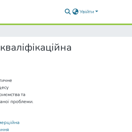
Увійти
кваліфікаційна
етичне
цесу
риємства та
аної проблеми.
мерційна
ання