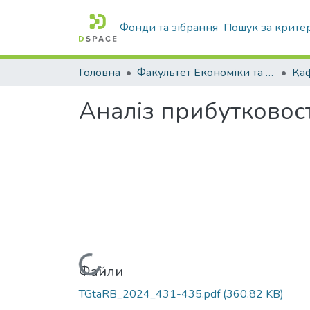
Фонди та зібрання
Пошук за крите
Головна
Факультет Економіки та бізнесу
Аналіз прибутковості
Вантажиться...
Файли
TGtaRB_2024_431-435.pdf
(360.82 KB)