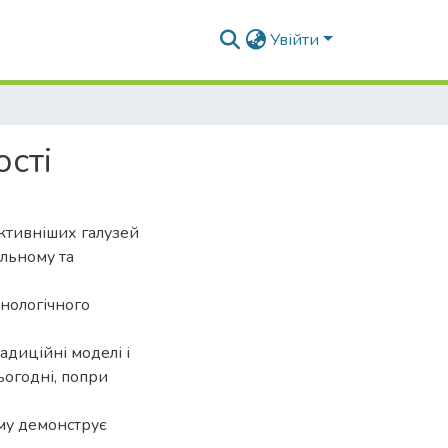
Увійти
ості
ктивніших галузей
альному та
хнологічного
диційні моделі і
ьогодні, попри
зму демонструє