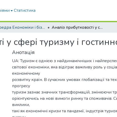
ріями
Статистика
Кафедра Економіки і бізнесу
Аналіз прибутковості у сфері туризму і гостинності
 у сфері туризму і гостинн
Анотація
UA: Туризм є однією з найдинамічніших і найперспе
світової економіки, яка відіграє важливу роль у соці
економічному
розвитку країн. В сучасних умовах глобалізації та те
прогресу
туризм зазнає значних трансформацій, змінюючи тра
орієнтуючись на нові вимоги ринку та споживачів. С
виклики,
такі як економічні кризи та пандемії, індустрія тури