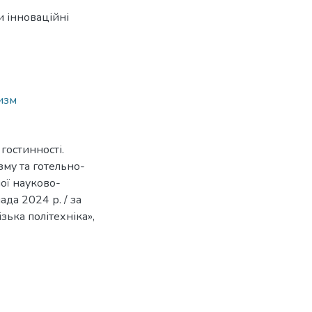
и інноваційні
изм
 гостинності.
зму та готельно-
ної науково-
да 2024 р. / за
зька політехніка»,