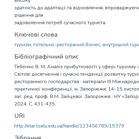
високу
здатність до адаптації та відновлення, впроваджуюч
рішення для
задоволення потреб сучасного туриста.
Ключові слова
туризм
,
готельно-рестораний бізнес
,
внутрішній тур
Бібліографічний опис
Тебенко В. М. Аналіз прибутковості у сфері туризму і
Світові досягнення і сучасні тенденції розвитку тури
ресторанного господарства : матеріали ІІІ Міжнарод
практичної конференції, м. Запоріжжя, 14-15 листопа
заг. ред. проф. В.М. Зайцевої. Запоріжжя : НУ «Запорі
2024. С. 431-435.
URI
http://elar.tsatu.edu.ua/handle/123456789/19379
Зібрання