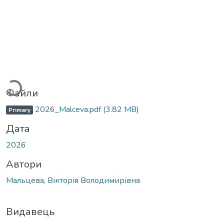
житься...
Файли
2026_Malceva.pdf
(3.82 MB)
Primary
Дата
2026
Автори
Мальцева, Вікторія Володимирівна
Видавець