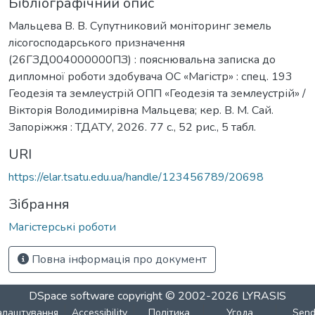
Бібліографічний опис
Мальцева В. В. Супутниковий моніторинг земель
лісогосподарського призначення
(26ГЗД004000000ПЗ) : пояснювальна записка до
дипломної роботи здобувача ОС «Магістр» : спец. 193
Геодезія та землеустрій ОПП «Геодезія та землеустрій» /
Вікторія Володимирівна Мальцева; кер. В. М. Сай.
Запоріжжя : ТДАТУ, 2026. 77 с., 52 рис., 5 табл.
URI
https://elar.tsatu.edu.ua/handle/123456789/20698
Зібрання
Магістерські роботи
Повна інформація про документ
DSpace software
copyright © 2002-2026
LYRASIS
алаштування
Accessibility
Політика
Угода
Sen