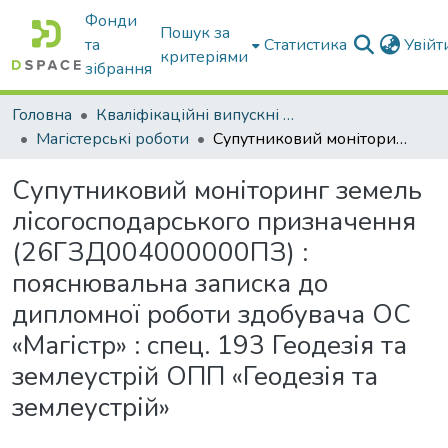
Фонди
Пошук за
та
Статистика
Увій
критеріями
зібрання
Головна
Кваліфікаційні випускні роботи бакалаврів і магістрів
Магістерські роботи
Супутниковий моніторинг земель лісогосподарського призначення (26ГЗД004000000ПЗ) : пояснювальна записка до дипломної роботи здобувача ОС «Магістр» : спец. 193 Геодезія та землеустрій ОПП «Геодезія та землеустрій»
Супутниковий моніторинг земель
лісогосподарського призначення
(26ГЗД004000000ПЗ) :
пояснювальна записка до
дипломної роботи здобувача ОС
«Магістр» : спец. 193 Геодезія та
землеустрій ОПП «Геодезія та
землеустрій»