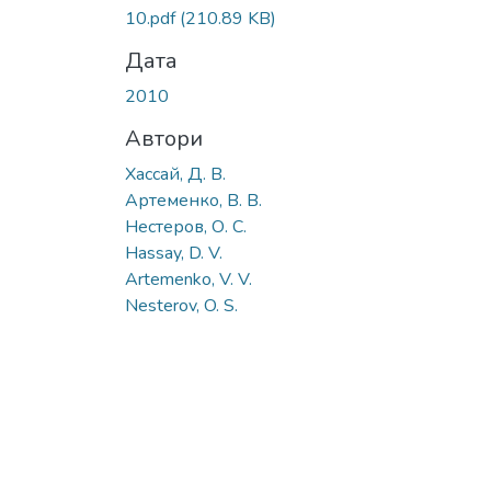
Вантажиться...
10.pdf
(210.89 KB)
Дата
2010
Автори
Хассай, Д. В.
Артеменко, В. В.
Нестеров, О. С.
Hassay, D. V.
Artemenko, V. V.
Nesterov, O. S.