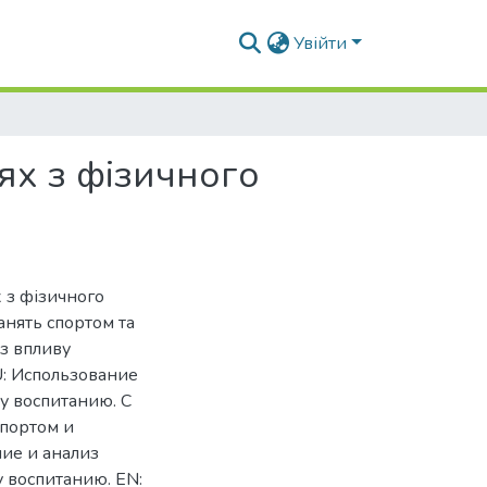
Увійти
ях з фізичного
х з фізичного
анять спортом та
з впливу
U: Использование
у воспитанию. С
портом и
ие и анализ
 воспитанию. EN: