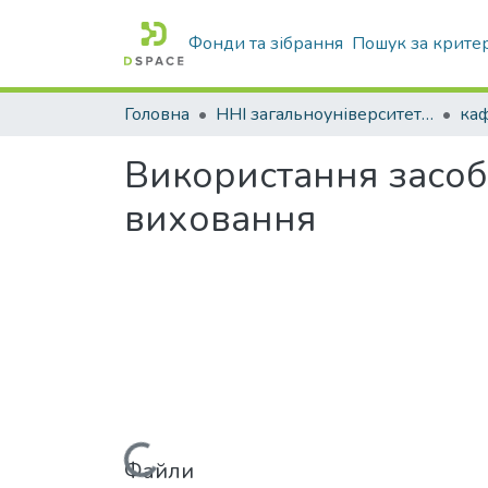
Фонди та зібрання
Пошук за крите
Головна
ННІ загальноуніверситетської підготовки
Використання засобі
виховання
Файли