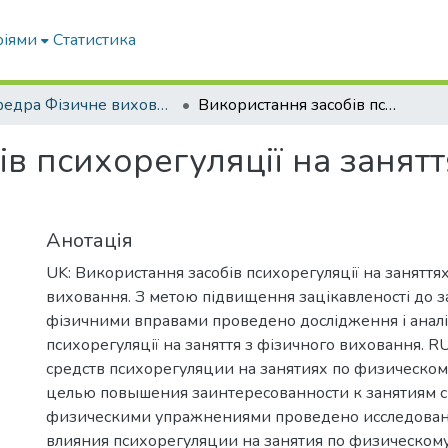
ріями
Статистика
кафедра Фізичне виховання і спорт
Використання засобів психорегуляції на заняттях з фізичного виховання
в психорегуляції на занятт
Анотація
UK: Використання засобів психорегуляції на заняття
виховання. З метою підвищення зацікавленості до з
фізичними вправами проведено дослідження і аналі
психорегуляції на заняття з фізичного виховання. R
средств психорегуляции на занятиях по физическом
целью повышения заинтересованности к занятиям с
физическими упражнениями проведено исследован
влияния психорегуляции на занятия по физическому