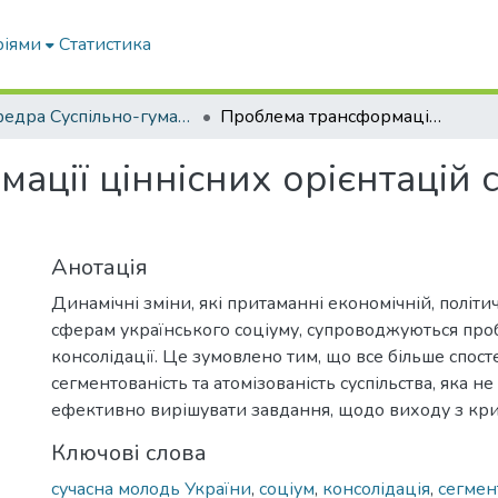
ріями
Статистика
кафедра Суспільно-гуманітарні науки
Проблема трансформації ціннісних орієнтацій сучасної молоді України
ції ціннісних орієнтацій с
Анотація
Динамічні зміни, які притаманні економічній, політи
сферам українського соціуму, супроводжуються пр
консолідації. Це зумовлено тим, що все більше спост
сегментованість та атомізованість суспільства, яка н
ефективно вирішувати завдання, щодо виходу з кри
Ключові слова
сучасна молодь України
,
соціум
,
консолідація
,
сегмен