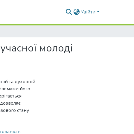
Увійти
учасної молоді
чній та духовній
облемами його
ерігається
е дозволяє
зового стану
тованість