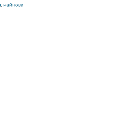
н
,
майнова