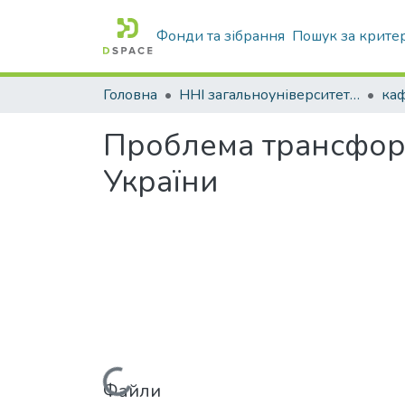
Фонди та зібрання
Пошук за крите
Головна
ННІ загальноуніверситетської підготовки
Проблема трансформа
України
Файли