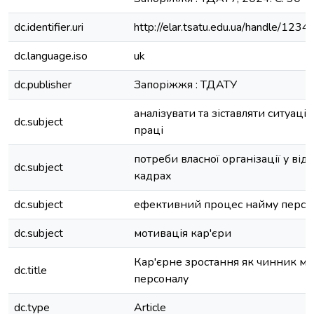
dc.identifier.uri
http://elar.tsatu.edu.ua/handle/12
dc.language.iso
uk
dc.publisher
Запоріжжя : ТДАТУ
аналізувати та зіставляти ситуації
dc.subject
праці
потреби власної організації у від
dc.subject
кадрах
dc.subject
ефективний процес найму персо
dc.subject
мотивація кар'єри
Кар'єрне зростання як чинник мо
dc.title
персоналу
dc.type
Article