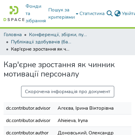
Фонди
Пошук за
та
Статистика
Увій
критеріями
зібрання
Головна
Конференції, збірки, публікації молодих вчених і здобувачів : магістрів, бакалаврів, аспірантів.
Публікації здобувачів (бакалаврів. магістрів, аспірантів)
Кар'єрне зростання як чинник мотивації персоналу
Кар'єрне зростання як чинник
мотивації персоналу
Скорочена інформація про документ
dc.contributor.advisor
Агєєва, Ірина Вікторівна
dc.contributor.advisor
Ahieieva, Iryna
dc.contributor.author
Доновський, Олександр