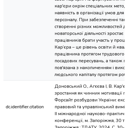
кар'єри окрім спеціальних методі
наявність в організації умов для 
персоналу. При забезпеченні таки
створенні різних можливостей д
новаторської діяльності зростає г
працівників брати участь у проце
Кар’єра – це рівень освіти й квалі
працівника протягом трудового ж
посадових пересувань, а також по
пов'язана з накопиченням і вико
людського капіталу протягом роб
Доновський О., Агєєва І, В. Кар'є
зростання як чинник мотивації пе
Форсайт розбудови України: еко
dc.identifier.citation
правовий та управлінський виміри
ІІ міжнародної науково-практичн
конференції, м. Запоріжжя, 30 тр
Запоріжжя : ТДАТУ, 2024. С. 30-3