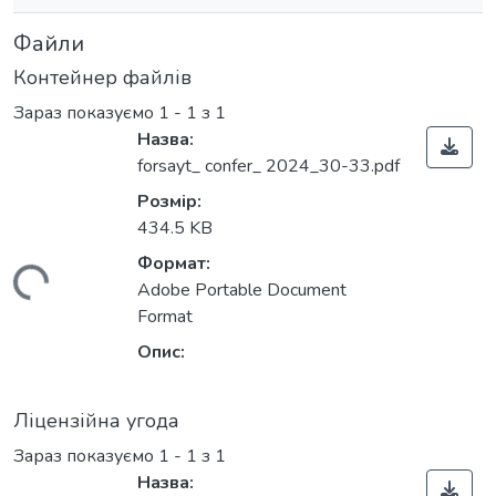
Файли
Контейнер файлів
Зараз показуємо
1 - 1 з 1
Назва:
forsayt_ confer_ 2024_30-33.pdf
Розмір:
434.5 KB
Формат:
ться...
Adobe Portable Document
Format
Опис:
Ліцензійна угода
Зараз показуємо
1 - 1 з 1
Назва: