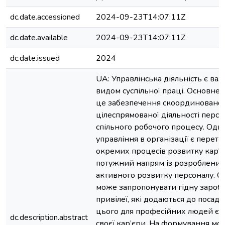
dc.date.accessioned
2024-09-23T14:07:11Z
dc.date.available
2024-09-23T14:07:11Z
dc.date.issued
2024
UA: Управлінська діяльність є ва
видом суспільної праці. Основне ї
це забезпечення скоординованої
цілеспрямованої діяльності персо
спільного робочого процесу. Одн
управління в організації є перет
окремих процесів розвитку кар'є
потужний напрям із розроблени
активного розвитку персоналу. О
може запропонувати гідну заробі
привілеї, які додаються до посади
цього для професійних людей є 
dc.description.abstract
своєї кар’єри. На формування мот