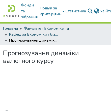
Фонди
Пошук за
та
Статистика
Увій
критеріями
зібрання
Головна
Факультет Економіки та бізнесу
Кафедра Економіки і бізнесу
Прогнозування динаміки валютного курсу
Прогнозування динаміки
валютного курсу