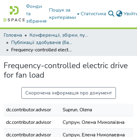
Фонди
Пошук за
та
Статистика
Увій
критеріями
зібрання
Головна
Конференції, збірки, публікації молодих вчених і здобувачів : магістрів, бакалаврів, аспірантів.
Публікації здобувачів (бакалаврів. магістрів, аспірантів)
Frequency-controlled electric drive for fan load
Frequency-controlled electric drive
for fan load
Скорочена інформація про документ
dc.contributor.advisor
Suprun, Olena
dc.contributor.advisor
Супрун, Олена Миколаївна
dc.contributor.advisor
Супрун, Елена Николаевна