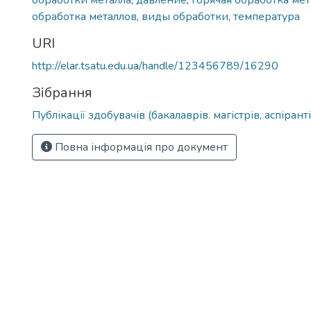
обработки металла
,
давление
,
горячая обработка мет
обработка металлов
,
виды обработки
,
температура
URI
http://elar.tsatu.edu.ua/handle/123456789/16290
Зібрання
Публікації здобувачів (бакалаврів. магістрів, аспіранті
Повна інформація про документ