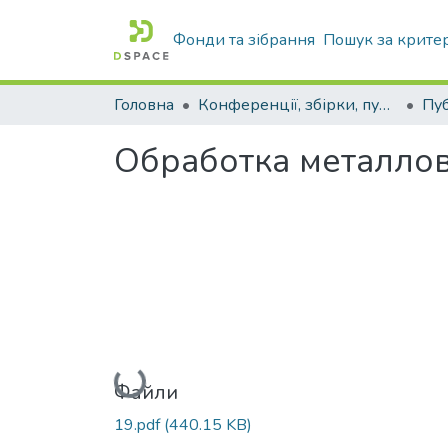
Фонди та зібрання
Пошук за крите
Головна
Конференції, збірки, публікації молодих вчених і здобувачів : магістрів, бакалаврів, аспірантів.
Обработка металло
Вантажиться...
Файли
19.pdf
(440.15 KB)