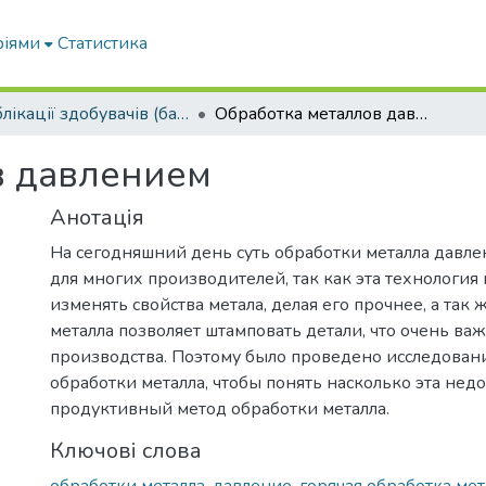
ріями
Статистика
Публікації здобувачів (бакалаврів. магістрів, аспірантів)
Обработка металлов давлением
в давлением
Анотація
На сегодняшний день суть обработки металла давл
для многих производителей, так как эта технология
изменять свойства метала, делая его прочнее, а так 
металла позволяет штамповать детали, что очень ва
производства. Поэтому было проведено исследовани
обработки металла, чтобы понять насколько эта нед
продуктивный метод обработки металла.
Ключові слова