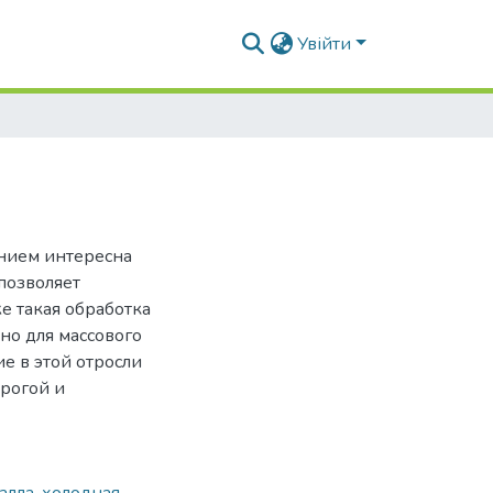
Увійти
ением интересна
 позволяет
же такая обработка
жно для массового
е в этой отросли
орогой и