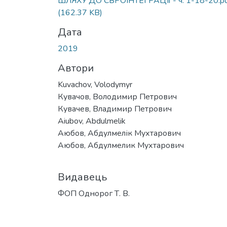
ШЛЯХУ ДО ЄВРОІНТЕГРАЦІЇ - ч. 1-18-20.p
(162.37 KB)
Дата
2019
Автори
Kuvachov, Volodymyr
Кувачов, Володимир Петрович
Кувачев, Владимир Петрович
Aiubov, Abdulmelik
Аюбов, Абдулмелік Мухтарович
Аюбов, Абдулмелик Мухтарович
Видавець
ФОП Однорог Т. В.