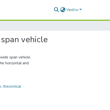
Увійти
 span vehicle
 wide span vehicle.
he horizontal and
e
,
theoretical