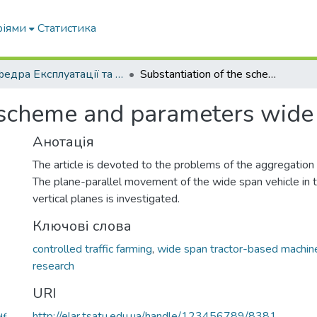
ріями
Статистика
Кафедра Експлуатації та технічного сервісу машин
Substantiation of the scheme and parameters wide span vehicle
e scheme and parameters wide
Анотація
The article is devoted to the problems of the aggregation
The plane-parallel movement of the wide span vehicle in t
vertical planes is investigated.
Ключові слова
controlled traffic farming
,
wide span tractor-based machin
research
URI
http://elar.tsatu.edu.ua/handle/123456789/8381