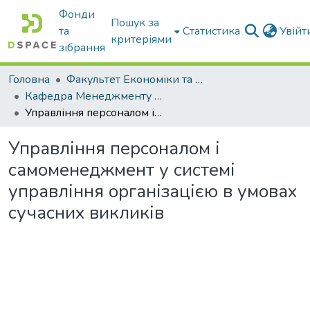
Фонди
Пошук за
та
Статистика
Увій
критеріями
зібрання
Головна
Факультет Економіки та бізнесу
Кафедра Менеджменту та публічного адміністрування
Управління персоналом і самоменеджмент у системі управління організацією в умовах сучасних викликів
Управління персоналом і
самоменеджмент у системі
управління організацією в умовах
сучасних викликів