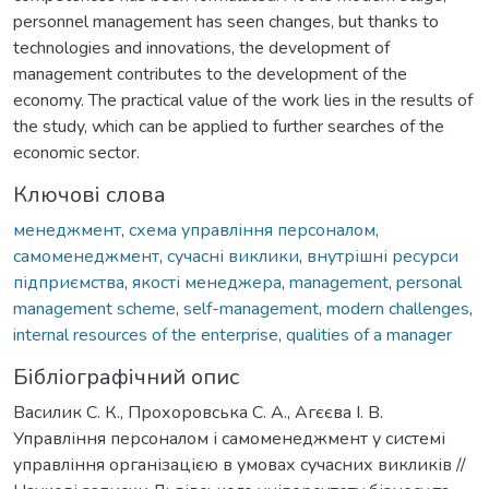
personnel management has seen changes, but thanks to
technologies and innovations, the development of
management contributes to the development of the
economy. The practical value of the work lies in the results of
the study, which can be applied to further searches of the
economic sector.
Ключові слова
менеджмент
,
схема управління персоналом
,
самоменеджмент
,
сучасні виклики
,
внутрішні ресурси
підприємства
,
якості менеджера
,
management
,
personal
management scheme
,
self-management
,
modern challenges
,
internal resources of the enterprise
,
qualities of a manager
Бібліографічний опис
Василик С. К., Прохоровська С. А., Агєєва І. В.
Управління персоналом і самоменеджмент у системі
управління організацією в умовах сучасних викликів //