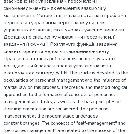
взаємодію між управлінням персоналом і
самоменеджментом як елементів взаємодії у
менеджменті. Метою статті являється аналіз проблем і
перспектив управління персоналом у системі
управління організацією в умовах сучасних викликів.
Досліджено специфіку управління персоналом, її
завдання й функції. Розглянуто функції, завдання,
сильні сторони та недоліки самоменеджменту.
Практична цінність роботи полягає в результатах
дослідження й подальших пошуках спеціалістів
економічного сектору. /// EN: The article is devoted to the
peculiarities of personnel management and the influence of
martial law on this process. Theoretical and method ological
approaches to the formation of concepts of personnel
management and tasks, as well as the basic principles of
their implementation are considered. The personnel
management at the modern stage undergoes
constant changes. The concepts of "self-management" and
"personnel management" are related to the success of the