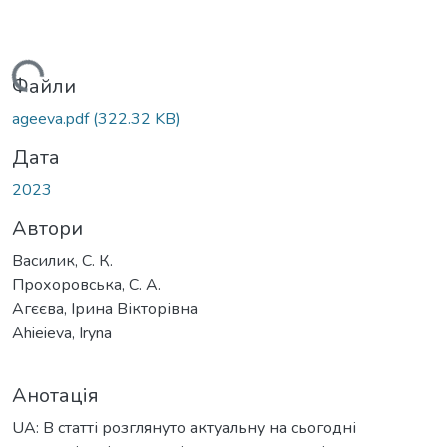
ться...
Файли
ageeva.pdf
(322.32 KB)
Дата
2023
Автори
Василик, С. К.
Прохоровська, С. А.
Агєєва, Ірина Вікторівна
Ahieieva, Iryna
Анотація
UA: В статті розглянуто актуальну на сьогодні