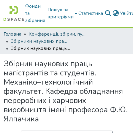
Фонди
Пошук за
та
Статистика
Увій
критеріями
зібрання
Головна
Конференції, збірки, публікації молодих вчених і здобувачів : магістрів, бакалаврів, аспірантів.
Збірники наукових праць здобувачів (магістрантів, бакалаврів, аспірантів)
Збірник наукових праць магістрантів та студентів. Механіко–технологічний факультет. Кафедра обладнання переробних і харчових виробництв імені професора Ф.Ю. Ялпачика
Збірник наукових праць
магістрантів та студентів.
Механіко–технологічний
факультет. Кафедра обладнання
переробних і харчових
виробництв імені професора Ф.Ю.
Ялпачика