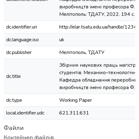
виробництв імені професора Ф.Ю
Мелітополь: ТДАТУ, 2022. 194 с.
dc.identifier.uri
http://elar.tsatu.edu.ua/handle/12
dc.language.iso
uk
dc.publisher
Мелітополь, ТДАТУ
Збірник наукових праць магістран
студентів. Механіко–технологічни
dc.title
Кафедра обладнання переробних
виробництв імені професора Ф.Ю
dc.type
Working Paper
local.identifier.udc
621.311:631
Файли
Контейнер файлів