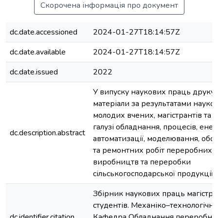
Скорочена інформація про документ
dc.date.accessioned
2024-01-27T18:14:57Z
dc.date.available
2024-01-27T18:14:57Z
dc.date.issued
2022
У випуску наукових праць друку
матеріали за результатами науко
молодих вчених, магістрантів та с
галузі обладнання, процесів, ене
dc.description.abstract
автоматизації, моделювання, обс
та ремонтних робіт переробних і
виробництв та переробки
сільськогосподарської продукції.
Збірник наукових праць магістран
студентів. Механіко–технологічни
dc.identifier.citation
Кафедра Обладнання переробних