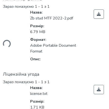
Зараз показуємо
1 - 1 з 1
Назва:
Zb stud MTF 2022-2.pdf
Розмір:
6.79 MB
Формат:
ься...
Adobe Portable Document
Format
Опис:
Ліцензійна угода
Зараз показуємо
1 - 1 з 1
Назва:
license.txt
Розмір:
1.71 KB