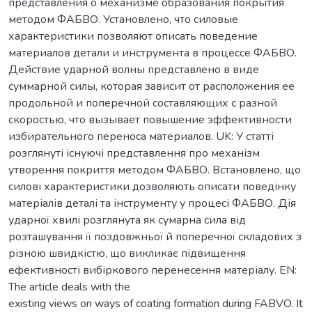
представления о механизме образования покрытия
методом ФАБВО. Установлено, что силовые
характеристики позволяют описать поведение
материалов детали и инструмента в процессе ФАБВО.
Действие ударной волны представлено в виде
суммарной силы, которая зависит от расположения ее
продольной и поперечной составляющих с разной
скоростью, что вызывает повышение эффективности
избирательного переноса материалов. UK: У статті
розглянуті існуючі представлення про механізм
утворення покриття методом ФАБВО. Встановлено, що
силові характеристики дозволяють описати поведінку
матеріалів деталі та інструменту у процесі ФАБВО. Дія
ударної хвилі розглянута як сумарна сила від
розташування її поздовжньої й поперечної складових з
різною швидкістю, що викликає підвищення
ефективності вибіркового перенесення матеріалу. EN:
The article deals with the
existing views on ways of coating formation during FABVO. It