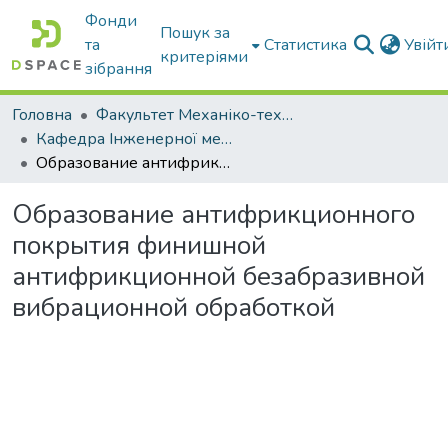
Фонди
Пошук за
та
Статистика
Увій
критеріями
зібрання
Головна
Факультет Механіко-технологічний
Кафедра Інженерної механіки та комп'ютерного проектування
Образование антифрикционного покрытия финишной антифрикционной безабразивной вибрационной обработкой
Образование антифрикционного
покрытия финишной
антифрикционной безабразивной
вибрационной обработкой