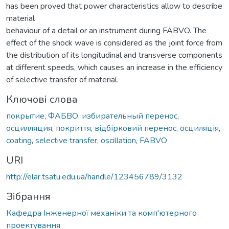
has been proved that power characteristics allow to describe
material
behaviour of a detail or an instrument during FABVO. The
effect of the shock wave is considered as the joint force from
the distribution of its longitudinal and transverse components
at different speeds, which causes an increase in the efficiency
of selective transfer of material.
Ключові слова
покрытие
,
ФАБВО
,
избирательный перенос
,
осцилляция
,
покриття
,
відбірковий перенос
,
осциляція
,
coating
,
selective transfer
,
oscillation
,
FABVO
URI
http://elar.tsatu.edu.ua/handle/123456789/3132
Зібрання
Кафедра Інженерної механіки та комп'ютерного
проектування