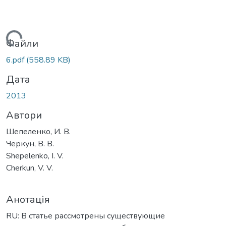
ажиться...
Файли
6.pdf
(558.89 KB)
Дата
2013
Автори
Шепеленко, И. В.
Черкун, В. В.
Shepelenko, I. V.
Cherkun, V. V.
Анотація
RU: В статье рассмотрены существующие