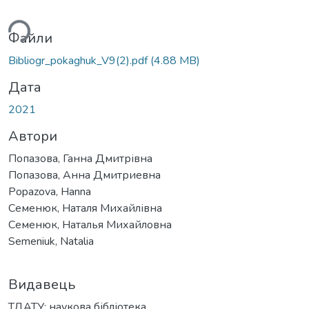
ься...
Файли
Bibliogr_pokaghuk_V9(2).pdf
(4.88 MB)
Дата
2021
Автори
Попазова, Ганна Дмитрівна
Попазова, Анна Дмитриевна
Popazova, Hanna
Семенюк, Наталя Михайлівна
Семенюк, Наталья Михайловна
Semeniuk, Natalia
Видавець
ТДАТУ: наукова бібліотека