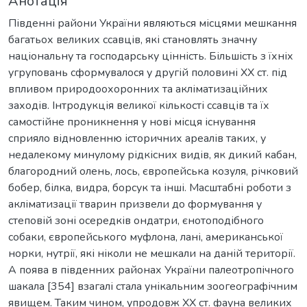
Анотація
Південні райони України являються місцями мешкання
багатьох великих ссавців, які становлять значну
національну та господарську цінність. Більшість з їхніх
угруповань сформувалося у другій половині ХХ ст. під
впливом природоохоронних та акліматизаційних
заходів. Інтродукція великої кількості ссавців та їх
самостійне проникнення у нові місця існування
сприяло відновленню історичних ареалів таких, у
недалекому минулому рідкісних видів, як дикий кабан,
благородний олень, лось, європейська козуля, річковий
бобер, білка, видра, борсук та інші. Масштабні роботи з
акліматизації тварин призвели до формування у
степовій зоні осередків ондатри, єнотоподібного
собаки, європейського муфлона, лані, американської
норки, нутрії, які ніколи не мешкали на даній території.
А поява в південних районах України палеотропічного
шакала [354] взагалі стала унікальним зоогеографічним
явищем. Таким чином, упродовж ХХ ст. фауна великих