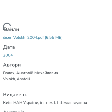
Вантажиться...
Файли
diser_Volokh_2004.pdf
(6.55 MB)
Дата
2004
Автори
Волох, Анатолій Михайлович
Volokh, Anatolii
Видавець
Київ: НАН України, ін.-т ім. І. І. Шмальгаузена