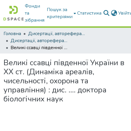
Фонди
Пошук за
та
Статистика
Увій
критеріями
зібрання
Головна
Дисертації, автореферати дисертацій
Дисертації, автореферати дисертацій
Великі ссавці південної України в ХХ ст. (Динаміка ареалів, чисельності, охорона та управління) : дис. …. доктора біологічних наук
Великі ссавці південної України в
ХХ ст. (Динаміка ареалів,
чисельності, охорона та
управління) : дис. …. доктора
біологічних наук