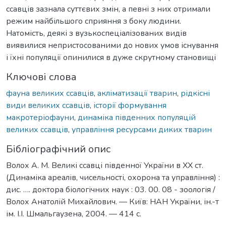
ссавців зазнала суттєвих змін, а певні з них отримали
режим найбільшого сприяння з боку людини.
Натомість, деякі з вузькоспеціалізованих видів
виявилися непристосованими до нових умов існування
і їхні популяції опинилися в дуже скрутному становищі
Ключові слова
фауна великих ссавців
,
акліматизації тварин
,
рідкісні
види великих ссавців
,
історії формування
макротеріофауни
,
динаміка південних популяцій
великих ссавців
,
управління ресурсами диких тварин
Бібліографічний опис
Волох А. М. Великі ссавці південної України в ХХ ст.
(Динаміка ареалів, чисельності, охорона та управління) :
дис. …. доктора біологічних наук : 03. 00. 08 - зоологія /
Волох Анатолій Михайлович. — Київ: НАН України, ін.-т
ім. І.І. Шмальгаузена, 2004. — 414 с.