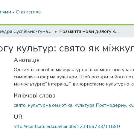
ріями
Статистика
кафедра Суспільно-гуманітарні науки
Розмаїття мови діалогу культур: свято як міжкультурна інтеракція
огу культур: свято як міжку
Анотація
Одним із способів міжкультурної взаємодії виступає 
символічна форма культури. Щоб розкрити його пот
міжкультурної інтеракції, використаємо культурно-с
Ключові слова
свято
,
культурна семіотіка
,
культура Постмодерну
,
ку
URI
http://elar.tsatu.edu.ua/handle/123456789/11890