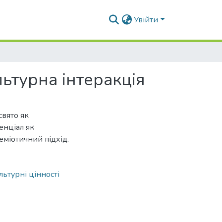
Увійти
льтурна інтеракція
свято як
енціал як
еміотичний підхід.
льтурні цінності