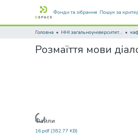
Фонди та зібрання
Пошук за крите
Головна
ННІ загальноуніверситетської підготовки
Розмаїття мови діал
Вантажиться...
Файли
16.pdf
(382.77 KB)