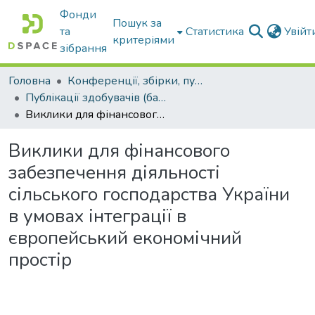
Фонди
Пошук за
та
Статистика
Увій
критеріями
зібрання
Головна
Конференції, збірки, публікації молодих вчених і здобувачів : магістрів, бакалаврів, аспірантів.
Публікації здобувачів (бакалаврів. магістрів, аспірантів)
Виклики для фінансового забезпечення діяльності сільського господарства України в умовах інтеграції в європейський економічний простір
Виклики для фінансового
забезпечення діяльності
сільського господарства України
в умовах інтеграції в
європейський економічний
простір