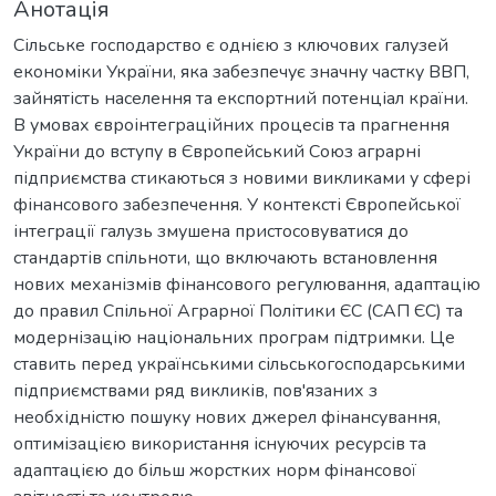
Анотація
Сільське господарство є однією з ключових галузей
економіки України, яка забезпечує значну частку ВВП,
зайнятість населення та експортний потенціал країни.
В умовах євроінтеграційних процесів та прагнення
України до вступу в Європейський Союз аграрні
підприємства стикаються з новими викликами у сфері
фінансового забезпечення. У контексті Європейської
інтеграції галузь змушена пристосовуватися до
стандартів спільноти, що включають встановлення
нових механізмів фінансового регулювання, адаптацію
до правил Спільної Аграрної Політики ЄС (САП ЄС) та
модернізацію національних програм підтримки. Це
ставить перед українськими сільськогосподарськими
підприємствами ряд викликів, пов'язаних з
необхідністю пошуку нових джерел фінансування,
оптимізацією використання існуючих ресурсів та
адаптацією до більш жорстких норм фінансової