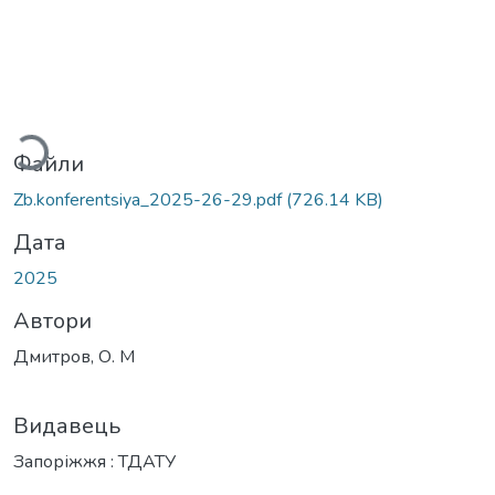
ажиться...
Файли
Zb.konferentsiya_2025-26-29.pdf
(726.14 KB)
Дата
2025
Автори
Дмитров, О. М
Видавець
Запоріжжя : ТДАТУ