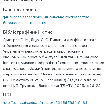
звітності та контролю.
Ключові слова
фінансове забезпечення
,
сільське господарство
,
Європейська інтеграція
Бібліографічний опис
Дмитров О. М., Яцух О. О. Виклики для фінансового
забезпечення діяльності сільського господарства
України в умовах інтеграції в європейський
економічний простір // Актуальні питання фінансової
інклюзії в умовах цифровізації соціально- економічних
систем: європейський вектор, виклики та перспективи :
збірник матеріалів ІІ Міжнародної наук.-практ. конфер.
(17-18 лютого 2025 р., Запоріжжя) / ТДАТУ; відп. за
вип. Н. В. Трусова. – Запоріжжя: ТДАТУ, 2025.- с.26-29
URI
http://elar.tsatu.edu.ua/handle/123456789/18499