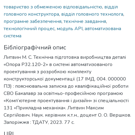
товариство з обмеженою відповідальністю
,
відділ
головного конструктора
,
відділ головного технолога
,
програмне забезпечення
,
технічне завдання
,
технологічний процес
,
модуль АРІ
,
автоматизована
система
Бібліографічний опис
Литвин М. С. Технічна підготовка виробництва деталі
«Опора Р32.120-2» в системі автоматизованого
проектування з розробкою комплекту
конструкторської документації (17 ІМД. 004. 000000
ПЗ) : пояснювальна записка до кваліфікаційної роботи
СВО Бакалавр за освітньо-професійною програмою
«Комп’ютерне проектування і дизайн» зі спеціальності
131 «Прикладна механіка». Литвин Максим
Сергійович. Наук. керівник к.т.н., доцент О. О. Вершков.
Запоріжжя : ТДАТУ, 2023. 77 с.
URI