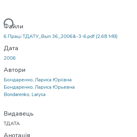
ться...
Файли
6.Праці ТДАТУ_Вып 36_2006&-3-6.pdf
(2.68 MB)
Дата
2006
Автори
Бондаренко, Лариса Юріївна
Бондаренко, Лариса Юрьевна
Bondarenko, Larysa
Видавець
ТДАТА
Анотація