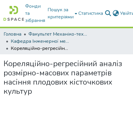
Фонди
Пошук за
та
Статистика
Увій
критеріями
зібрання
Головна
Факультет Механіко-технологічний
Кафедра Інженерної механіки та комп'ютерного проектування
Кореляційно-регресійний аналіз розмірно-масових параметрів насіння плодових кісточкових культур
Кореляційно-регресійний аналіз
розмірно-масових параметрів
насіння плодових кісточкових
культур