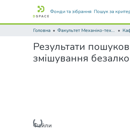
Фонди та зібрання
Пошук за крите
Головна
Факультет Механіко-технологічний
Результати пошуков
змішування безалко
Вантажиться...
Файли