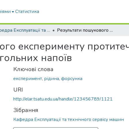
ріями
Статистика
Кафедра Експлуатації та технічного сервісу машин
Результати пошукового експерименту протитечійно-струминного змішування безалкогольних напоїв
ого експерименту протите
гольних напоїв
Ключові слова
експеримент
,
рідина
,
форсунка
URI
http://elar.tsatu.edu.ua/handle/123456789/1121
Зібрання
Кафедра Експлуатації та технічного сервісу машин