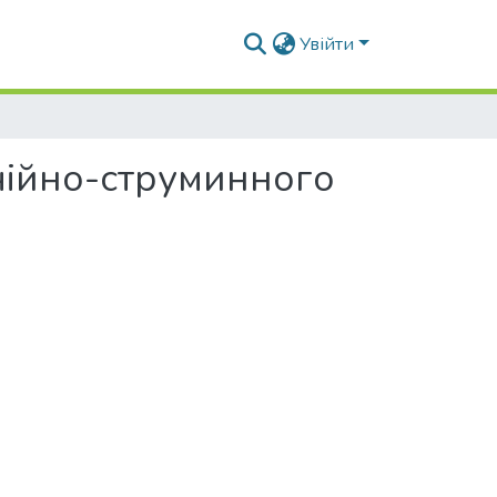
Увійти
чійно-струминного