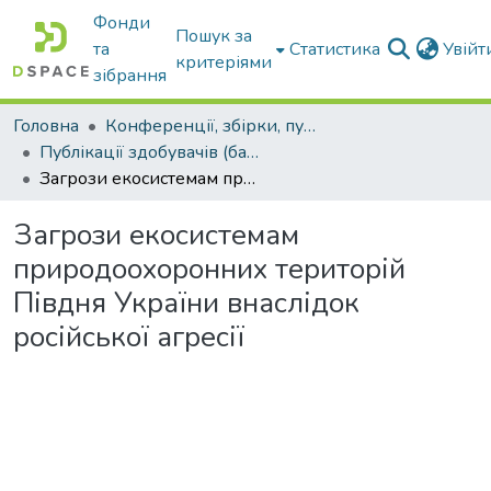
Фонди
Пошук за
та
Статистика
Увій
критеріями
зібрання
Головна
Конференції, збірки, публікації молодих вчених і здобувачів : магістрів, бакалаврів, аспірантів.
Публікації здобувачів (бакалаврів. магістрів, аспірантів)
Загрози екосистемам природоохоронних територій Півдня України внаслідок російської агресії
Загрози екосистемам
природоохоронних територій
Півдня України внаслідок
російської агресії