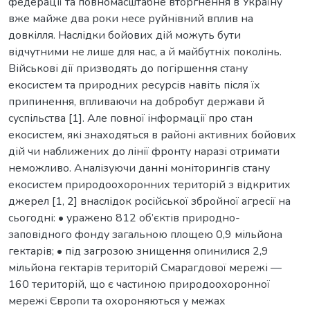
федерації та повномасштабне вторгнення в Україну
вже майже два роки несе руйнівний вплив на
довкілля. Наслідки бойових дій можуть бути
відчутними не лише для нас, а й майбутніх поколінь.
Військові дії призводять до погіршення стану
екосистем та природних ресурсів навіть після їх
припинення, впливаючи на добробут держави й
суспільства [1]. Але повної інформації про стан
екосистем, які знаходяться в районі активних бойових
дій чи наближених до лінії фронту наразі отримати
неможливо. Аналізуючи данні моніторингів стану
екосистем природоохоронних територій з відкритих
джерел [1, 2] внаслідок російської збройної агресії на
сьогодні: • уражено 812 об’єктів природно-
заповідного фонду загальною площею 0,9 мільйона
гектарів; • під загрозою знищення опинилися 2,9
мільйона гектарів територій Смарагдової мережі —
160 територій, що є частиною природоохоронної
мережі Європи та охороняються у межах