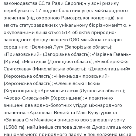
законодавства ЄС та Ради Європи; • у зоні ризику
перебувають 17 водно-болотних угідь міжнародного
значення (під охороною Рамсарської конвенції), які
мають статус завдяки їх унікальному біорізноманіттю. •
окупованими лишаються 514 об’єктів природно-
заповідного фонду площею 0,80 мільйона гектарів,
серед них: «Великий Луг» (Запорізька область);
«Приазовський» (Запорізька область); «Чарівна Гавань»
(Крим); «Меотида» (Донецька область); «Білобережжя
Святослава» (Миколаївська область); «Джарилгацький»
(Херсонська область); «Нижньодніпровський»
(Херсонська область); «Олешківські Піски»
(Херсонщина); «Кремінські ліси» (Луганська область);
«Азово-Сиваський» (Херсонщина); • практично
знищені два водно-болотних угіддя міжнародного
значення: «Архіпелаг Великі та Малі Кучугури» та
«Заплава Сім Маяків»; • знищено всю заповідну зону
(1588 га), найцінніша степова ділянка Джарилгацького
національного природного парку; • пошкоджено місця