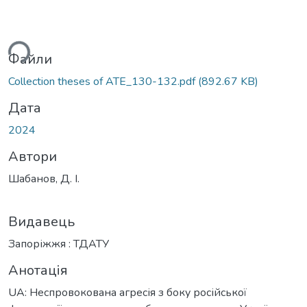
ься...
Файли
Collection theses of ATE_130-132.pdf
(892.67 KB)
Дата
2024
Автори
Шабанов, Д. І.
Видавець
Запоріжжя : ТДАТУ
Анотація
UA: Неспровокована агресія з боку російської