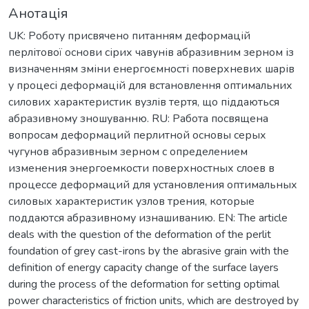
Анотація
UK: Роботу присвячено питанням деформацій
перлітової основи сірих чавунів абразивним зерном із
визначенням зміни енергоємності поверхневих шарів
у процесі деформацій для встановлення оптимальних
силових характеристик вузлів тертя, що піддаються
абразивному зношуванню. RU: Работа посвящена
вопросам деформаций перлитной основы серых
чугунов абразивным зерном с определением
изменения энергоемкости поверхностных слоев в
процессе деформаций для установления оптимальных
силовых характеристик узлов трения, которые
поддаются абразивному изнашиванию. EN: The article
deals with the question of the deformation of the perlit
foundation of grey cast-irons by the abrasive grain with the
definition of energy capacity change of the surface layers
during the process of the deformation for setting optimal
power characteristics of friction units, which are destroyed by