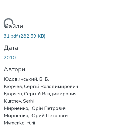
ажиться...
Файли
31.pdf
(282.59 KB)
Дата
2010
Автори
Юдовинський, В. Б.
Кюрчев, Сергій Володимирович
Кюрчев, Сергей Владимирович
Kiurchеv, Serhii
Мирненко, Юрій Петрович
Мирненко, Юрий Петрович
Myrnenko, Yurii