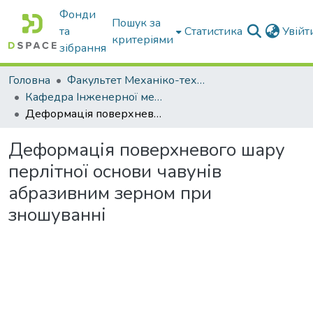
Фонди
Пошук за
та
Статистика
Увій
критеріями
зібрання
Головна
Факультет Механіко-технологічний
Кафедра Інженерної механіки та комп'ютерного проектування
Деформація поверхневого шару перлітної основи чавунів абразивним зерном при зношуванні
Деформація поверхневого шару
перлітної основи чавунів
абразивним зерном при
зношуванні