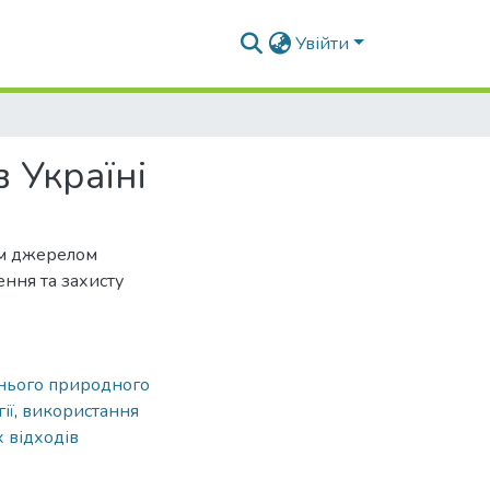
Увійти
 Україні
им джерелом
ення та захисту
нього природного
ії
,
використання
 відходів