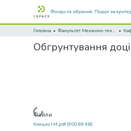
Фонди та зібрання
Пошук за крите
Головна
Факультет Механіко-технологічний
Обгрунтування доціл
Вантажиться...
Файли
Клецко І.М..pdf
(900.89 KB)