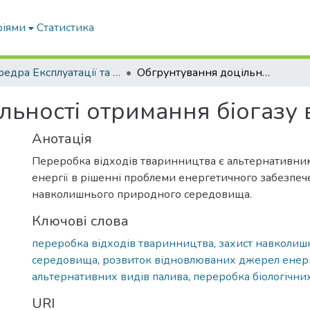
ріями
Статистика
Кафедра Експлуатації та технічного сервісу машин
Обгрунтування доцільності отримання біогазу в Україні
ьності отримання біогазу в
Анотація
Переробка відходів тваринництва є альтернативн
енергії в рішенні проблеми енергетичного забезпеч
навколишнього природного середовища.
Ключові слова
переробка відходів тваринництва
,
захист навколиш
середовища
,
розвиток відновлюваних джерел енерг
альтернативних видів палива
,
переробка біологічних
URI