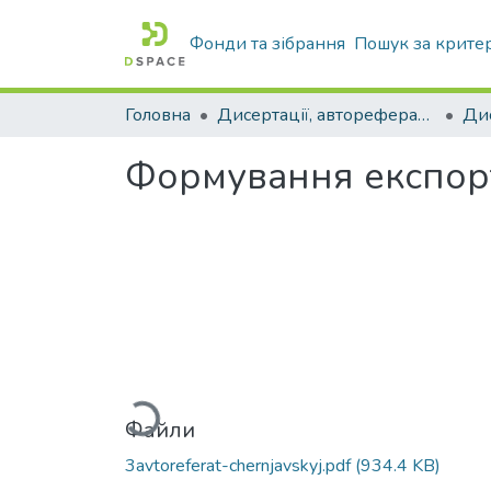
Фонди та зібрання
Пошук за крите
Головна
Дисертації, автореферати дисертацій
Формування експорт
Вантажиться...
Файли
3avtoreferat-chernjavskyj.pdf
(934.4 KB)