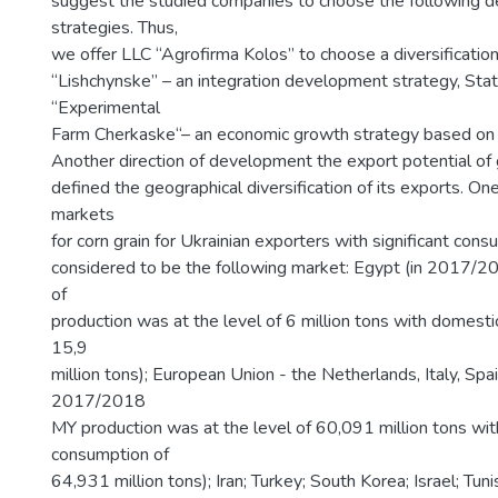
suggest the studied companies to choose the following 
strategies. Thus,
we offer LLC “Agrofirma Kolos” to choose a diversification
“Lishchynske” – an integration development strategy, Sta
“Experimental
Farm Cherkaske“– an economic growth strategy based on 
Another direction of development the export potential of g
defined the geographical diversification of its exports. On
markets
for corn grain for Ukrainian exporters with significant cons
considered to be the following market: Egypt (in 2017/
of
production was at the level of 6 million tons with domest
15,9
million tons); European Union - the Netherlands, Italy, Spai
2017/2018
MY production was at the level of 60,091 million tons wi
consumption of
64,931 million tons); Iran; Turkey; South Korea; Israel; Tuni