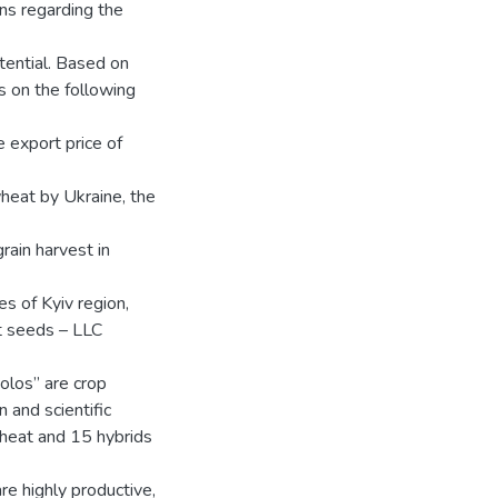
ns regarding the
tential. Based on
s on the following
e export price of
wheat by Ukraine, the
rain harvest in
es of Kyiv region,
at seeds – LLC
Kolos” are crop
 and scientific
 wheat and 15 hybrids
re highly productive,