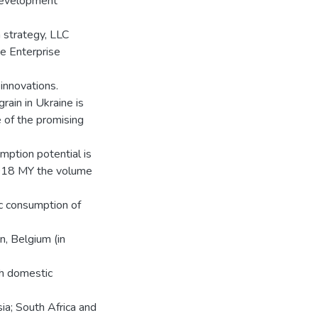
development
 strategy, LLC
te Enterprise
innovations.
rain in Ukraine is
e of the promising
umption potential is
2018 MY the volume
ic consumption of
n, Belgium (in
th domestic
sia; South Africa and