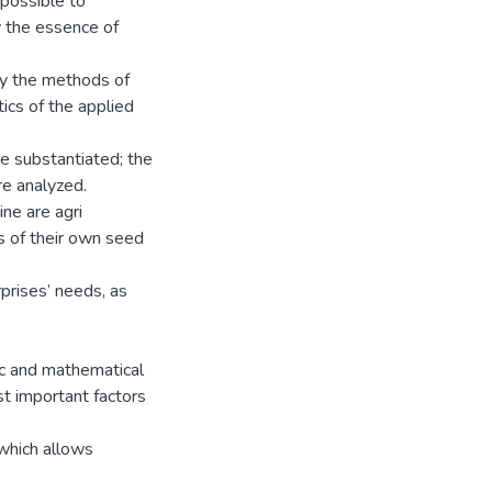
possible to
y the essence of
by the methods of
tics of the applied
e substantiated; the
re analyzed.
ine are agri
s of their own seed
rprises’ needs, as
ic and mathematical
t important factors
 which allows