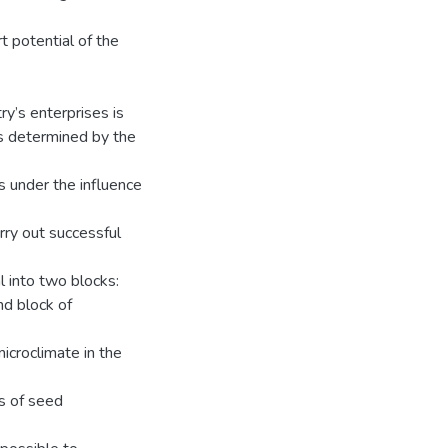
t potential of the
ry’s enterprises is
 is determined by the
ls under the influence
rry out successful
l into two blocks:
nd block of
icroclimate in the
es of seed