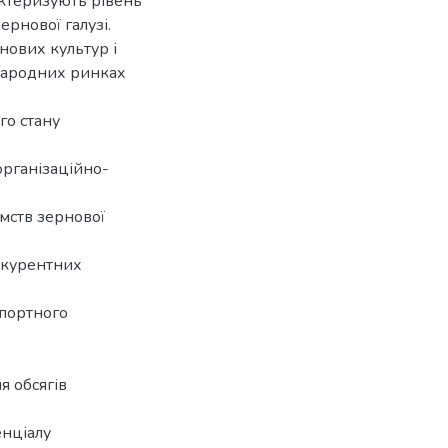
актеризують рівень
рнової галузі.
нових культур і
жнародних ринках
го стану
організаційно-
мств зернової
нкурентних
спортного
 обсягів
енціалу