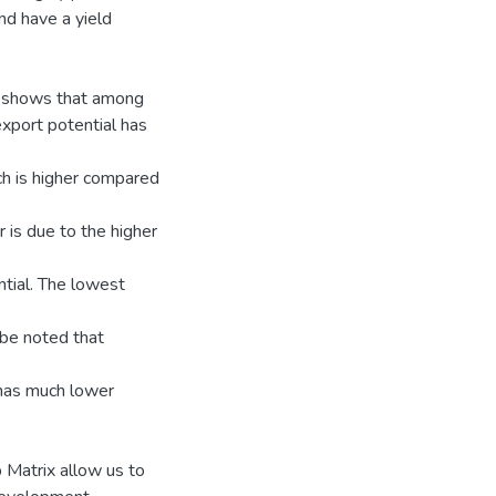
nd have a yield
al shows that among
export potential has
ich is higher compared
r is due to the higher
tial. The lowest
 be noted that
y has much lower
 Matrix allow us to