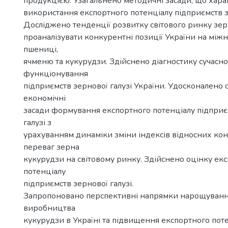
продукцією. Узагальнено методичні засади, що хар
використання експортного потенціалу підприємств зе
Досліджено тенденції розвитку світового ринку зер
проаналізувати конкурентні позиції України на мі
пшениці,
ячменю та кукурудзи. Здійснено діагностику сучасно
функціонування
підприємств зернової галузі України. Удосконалено 
економічні
засади формування експортного потенціалу підприє
галузі з
урахуванням динаміки зміни індексів відносних ко
переваг зерна
кукурудзи на світовому ринку. Здійснено оцінку ек
потенціалу
підприємств зернової галузі.
Запропоновано перспективні напрямки нарощування
виробництва
кукурудзи в Україні та підвищення експортного пот