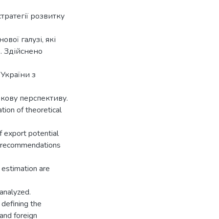
тратегії розвитку
вої галузі, які
. Здійснено
 України з
окову перспективу.
tion of theoretical
f export potential
al recommendations
 estimation are
 analyzed.
 defining the
and foreign