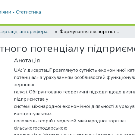
ріями
Статистика
Дисертації, автореферати дисертацій
Формування експортного потенціалу підприємств зернової галузі
ного потенціалу підприємс
Анотація
UA: У дисертації розглянуто сутність економічної ка
потенціал» з урахуванням особливостей функціонув
зернової
галузі. Обґрунтовано теоретичні підходи щодо визн
підприємства у
системі міжнародної економічної діяльності з ураху
концептуальних
положень теорій і моделей міжнародної торгівлі
сільськогосподарською