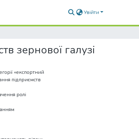
Увійти
тв зернової галузі
тегорії «експортний
ання підприємств
ачення ролі
ванням