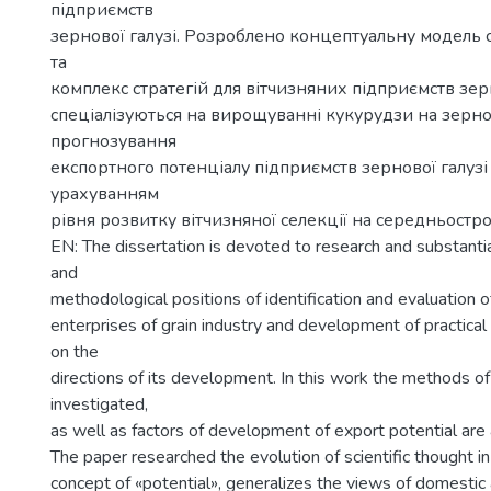
підприємств
зернової галузі. Розроблено концептуальну модель с
та
комплекс стратегій для вітчизняних підприємств зерно
спеціалізуються на вирощуванні кукурудзи на зерно
прогнозування
експортного потенціалу підприємств зернової галузі
урахуванням
рівня розвитку вітчизняної селекції на середньостр
EN: The dissertation is devoted to research and substantia
and
methodological positions of identification and evaluation o
enterprises of grain industry and development of practic
on the
directions of its development. In this work the methods of
investigated,
as well as factors of development of export potential are
The paper researched the evolution of scientific thought in
concept of «potential», generalizes the views of domestic 