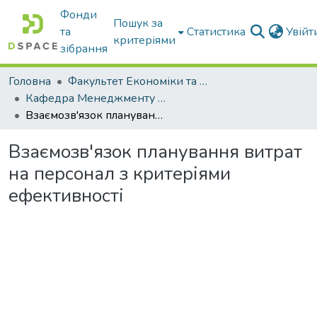
Фонди
Пошук за
та
Статистика
Увій
критеріями
зібрання
Головна
Факультет Економіки та бізнесу
Кафедра Менеджменту та публічного адміністрування
Взаємозв'язок планування витрат на персонал з критеріями ефективності
Взаємозв'язок планування витрат
на персонал з критеріями
ефективності