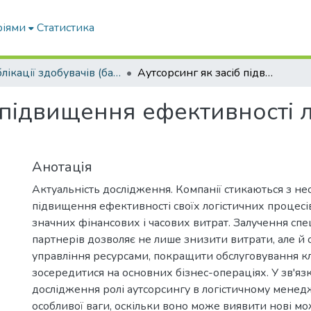
ріями
Статистика
Публікації здобувачів (бакалаврів. магістрів, аспірантів)
Аутсорсинг як засіб підвищення ефективності логістичного менеджменту
 підвищення ефективності 
Анотація
Актуальність дослідження. Компанії стикаються з не
підвищення ефективності своїх логістичних процесів
значних фінансових і часових витрат. Залучення спе
партнерів дозволяє не лише знизити витрати, але й 
управління ресурсами, покращити обслуговування клі
зосередитися на основних бізнес-операціях. У зв'яз
дослідження ролі аутсорсингу в логістичному менед
особливої ваги, оскільки воно може виявити нові мо