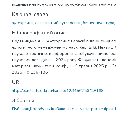
підвищення конкурентоспроможності компаній на р
Ключові слова
аутсорсинг
,
логістичний аутсорсинг
,
бізнес-культура
,
Бібліографічний опис
Водяницька А. С. Аутсорсинг як засіб підвищення е
логістичного менеджменту / наук. кер. В. В. Нехай // 
науково-технічної конференції здобувачів вищої осв
наукових досліджень 2024 року. Факультет економіки
матеріали наук.- техн. конф., 1 - 9 травня 2025 р. -
2025. - с. 136-138
URI
http://elar.tsatu.edu.ua/handle/123456789/19169
Зібрання
Публікації здобувачів (бакалаврів. магістрів, аспіранті