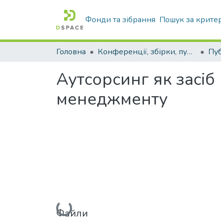
Фонди та зібрання
Пошук за крите
Головна
Конференції, збірки, публікації молодих вчених і здобувачів : магістрів, бакалаврів, аспірантів.
Аутсорсинг як засіб
менеджменту
Вантажиться...
Файли