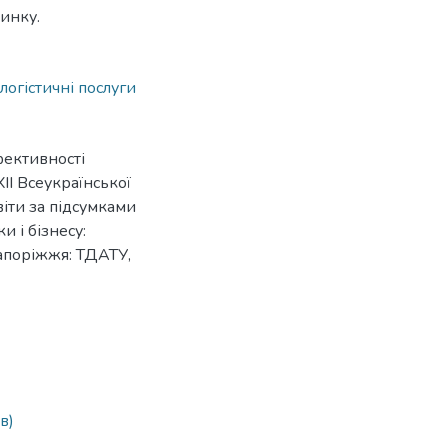
инку.
логістичні послуги
фективності
ХІІ Всеукраїнської
іти за підсумками
 і бізнесу:
 Запоріжжя: ТДАТУ,
в)