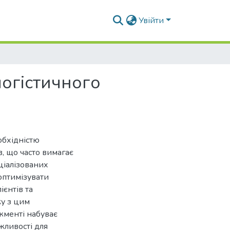
Увійти
логістичного
обхідністю
, що часто вимагає
ціалізованих
оптимізувати
єнтів та
ку з цим
жменті набуває
жливості для