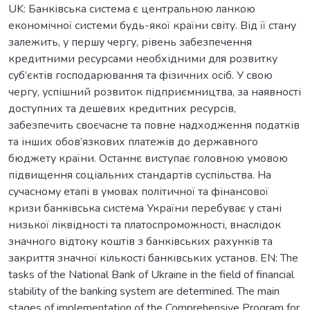
UK: Банківська система є центральною ланкою
економічної системи будь-якої країни світу. Від її стану
залежить, у першу чергу, рівень забезпечення
кредитними ресурсами необхідними для розвитку
суб’єктів господарювання та фізичних осіб. У свою
чергу, успішний розвиток підприємництва, за наявності
доступних та дешевих кредитних ресурсів,
забезпечить своєчасне та повне надходження податків
та інших обов’язкових платежів до державного
бюджету країни. Останнє виступає головною умовою
підвищення соціальних стандартів суспільства. На
сучасному етапі в умовах політичної та фінансової
кризи банківська система України перебуває у стані
низької ліквідності та платоспроможності, внаслідок
значного відтоку коштів з банківських рахунків та
закриття значної кількості банківських установ. EN: The
tasks of the National Bank of Ukraine in the field of financial
stability of the banking system are determined. The main
stages of implementation of the Comprehensive Program for