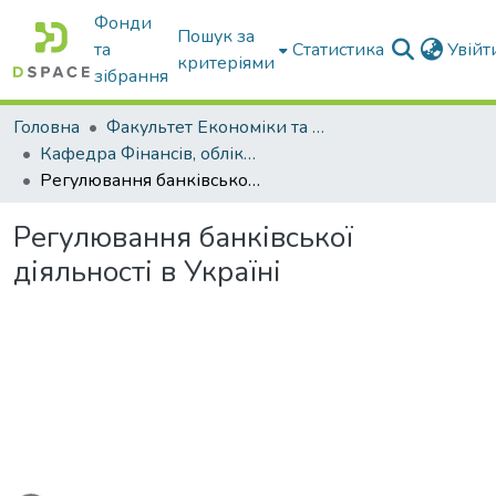
Фонди
Пошук за
та
Статистика
Увій
критеріями
зібрання
Головна
Факультет Економіки та бізнесу
Кафедра Фінансів, обліку і оподаткування
Регулювання банківської діяльності в Україні
Регулювання банківської
діяльності в Україні
ься...