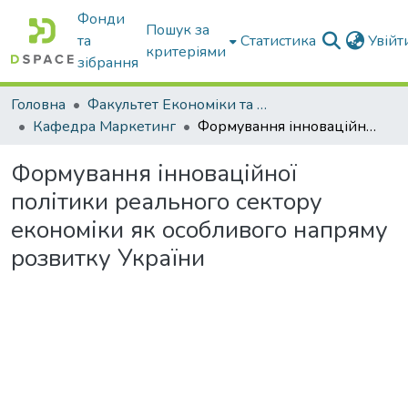
Фонди
Пошук за
та
Статистика
Увій
критеріями
зібрання
Головна
Факультет Економіки та бізнесу
Кафедра Маркетинг
Формування інноваційної політики реального сектору економіки як особливого напряму розвитку України
Формування інноваційної
політики реального сектору
економіки як особливого напряму
розвитку України