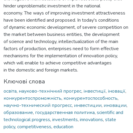
hinder unproblematic investment in the national
economy. The ways of improving investment attractiveness
have been identified and proposed. In today's conditions
of dynamic economic development, of severe competition on
the market between business entities, the development
of science and technology, intellectualization of the main
factors of production, enterprises need to form effective
mechanisms for the implementation of innovation policy,
which will enable to achieve competitive advantages
in the domestic and foreign markets.
Ключові слова
освіта
,
науково-технічний прогрес
,
інвестиції
,
іновації
,
конкурентоспроможність
,
конкурентоспособность
,
научно-технический прогресс
,
инвестиции
,
иновации
,
образование
,
государственная политика
,
scientific and
technological progress
,
investments
,
innovations
,
state
policy
,
competitiveness
,
education