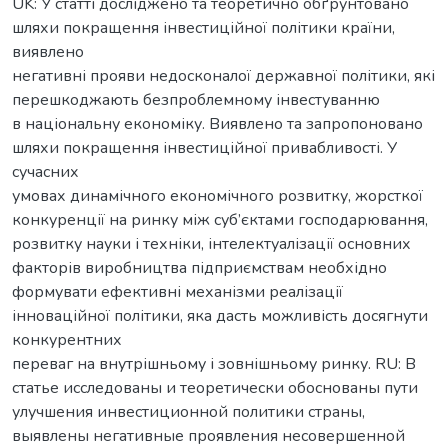
UK: У статті досліджено та теоретично обґрунтовано
шляхи покращення інвестиційної політики країни,
виявлено
негативні прояви недосконалої державної політики, які
перешкоджають безпроблемному інвестуванню
в національну економіку. Виявлено та запропоновано
шляхи покращення інвестиційної привабливості. У
сучасних
умовах динамічного економічного розвитку, жорсткої
конкуренції на ринку між суб’єктами господарювання,
розвитку науки і техніки, інтелектуалізації основних
факторів виробництва підприємствам необхідно
формувати ефективні механізми реалізації
інноваційної політики, яка дасть можливість досягнути
конкурентних
переваг на внутрішньому і зовнішньому ринку. RU: В
статье исследованы и теоретически обоснованы пути
улучшения инвестиционной политики страны,
выявлены негативные проявления несовершенной