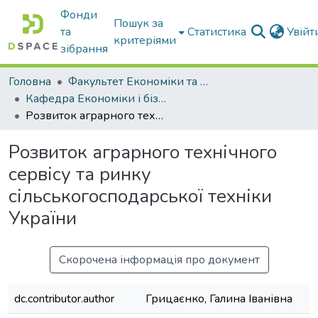
Фонди
Пошук за
та
Статистика
Увій
критеріями
зібрання
Головна
Факультет Економіки та бізнесу
Кафедра Економіки і бізнесу
Розвиток аграрного технічного сервісу та ринку сільськогосподарської техніки України
Розвиток аграрного технічного
сервісу та ринку
сільськогосподарської техніки
України
Скорочена інформація про документ
dc.contributor.author
Грицаєнко, Галина Іванівна