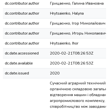
dc.contributor.author
Грицаенко, Галина Ивановна
dc.contributor.author
Hrytsaienko, Halyna
dc.contributor.author
Грицаєнко, Ігор Миколайович
dc.contributor.author
Грицаенко, Игорь Николаевич
dc.contributor.author
Hrytsaienko, Ihor
dc.date.accessioned
2020-02-21T08:26:53Z
dc.date.available
2020-02-21T08:26:53Z
dc.date.issued
2020
Сучасний аграрний технічний се
органічною складовою загально
відтворення машин і обладнанн
агропромислового комплексу, щ
співробітництво між заводами