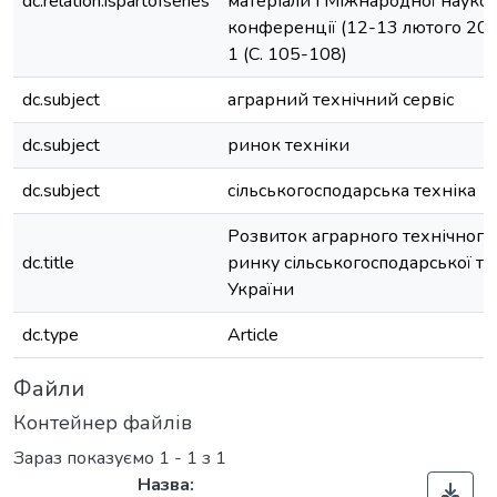
dc.relation.ispartofseries
матеріали І Міжнародної науко
конференції (12-13 лютого 2020 р
1 (С. 105-108)
dc.subject
аграрний технічний сервіс
dc.subject
ринок техніки
dc.subject
сільськогосподарська техніка
Розвиток аграрного технічного 
dc.title
ринку сільськогосподарської те
України
dc.type
Article
Файли
Контейнер файлів
Зараз показуємо
1 - 1 з 1
Назва: