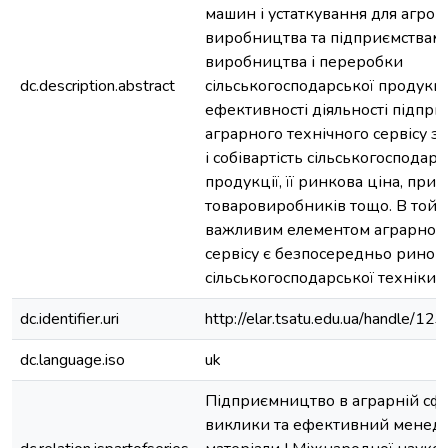
машин і устаткування для агро
виробництва та підприємствам
виробництва і переробки
dc.description.abstract
сільськогосподарської продукції
ефективності діяльності підпри
аграрного технічного сервісу за
і собівартість сільськогосподарс
продукції, її ринкова ціна, приб
товаровиробників тощо. В той 
важливим елементом аграрного
сервісу є безпосередньо ринок
сільськогосподарської техніки.
dc.identifier.uri
http://elar.tsatu.edu.ua/handle/
dc.language.iso
uk
Підприємництво в аграрній сфер
виклики та ефективний менед