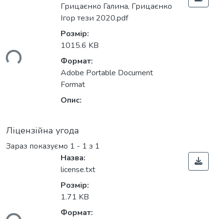
Грицаєнко Галина, Грицаєнко
Ігор тези 2020.pdf
Розмір:
1015.6 KB
ься...
Формат:
Adobe Portable Document
Format
Опис:
Ліцензійна угода
Зараз показуємо
1 - 1 з 1
Назва:
license.txt
Розмір:
1.71 KB
Формат: