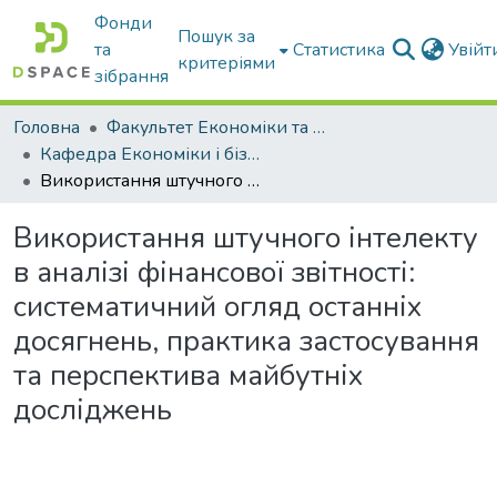
Фонди
Пошук за
та
Статистика
Увій
критеріями
зібрання
Головна
Факультет Економіки та бізнесу
Кафедра Економіки і бізнесу
Використання штучного інтелекту в аналізі фінансової звітності: систематичний огляд останніх досягнень, практика застосування та перспектива майбутніх досліджень
Використання штучного інтелекту
в аналізі фінансової звітності:
систематичний огляд останніх
досягнень, практика застосування
та перспектива майбутніх
досліджень