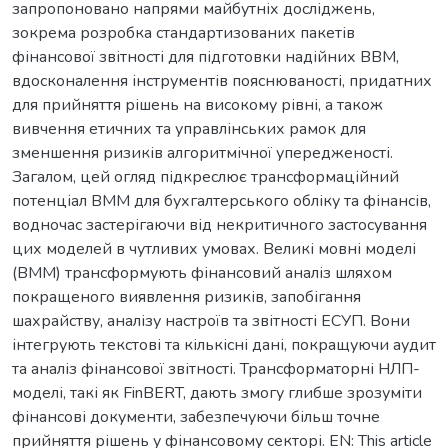
запропоновано напрями майбутніх досліджень,
зокрема розробка стандартизованих пакетів
фінансової звітності для підготовки надійних ВВМ,
вдосконалення інструментів пояснюваності, придатних
для прийняття рішень на високому рівні, а також
вивчення етичних та управлінських рамок для
зменшення ризиків алгоритмічної упередженості.
Загалом, цей огляд підкреслює трансформаційний
потенціал ВММ для бухгалтерського обліку та фінансів,
водночас застерігаючи від некритичного застосування
цих моделей в чутливих умовах. Великі мовні моделі
(ВММ) трансформують фінансовий аналіз шляхом
покращеного виявлення ризиків, запобігання
шахрайству, аналізу настроїв та звітності ЕСУП. Вони
інтегрують текстові та кількісні дані, покращуючи аудит
та аналіз фінансової звітності. Трансформаторні НЛП-
моделі, такі як FinBERT, дають змогу глибше зрозуміти
фінансові документи, забезпечуючи більш точне
прийняття рішень у фінансовому секторі. EN: This article