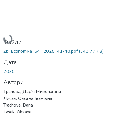
Вантажиться...
Файли
Zb_Economika_54_ 2025_41-48.pdf
(343.77 KB)
Дата
2025
Автори
Трачова, Дар'я Миколаївна
Лисак, Оксана Іванівна
Trachova, Daria
Lysak, Oksana