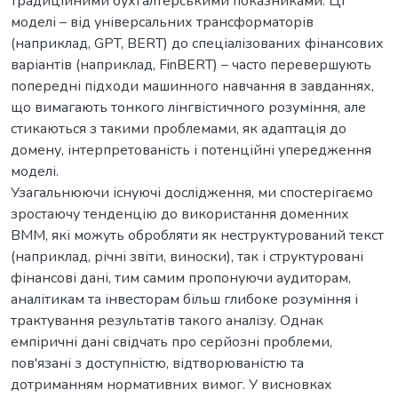
традиційними бухгалтерськими показниками. Ці
моделі – від універсальних трансформаторів
(наприклад, GPT, BERT) до спеціалізованих фінансових
варіантів (наприклад, FinBERT) – часто перевершують
попередні підходи машинного навчання в завданнях,
що вимагають тонкого лінгвістичного розуміння, але
стикаються з такими проблемами, як адаптація до
домену, інтерпретованість і потенційні упередження
моделі.
Узагальнюючи існуючі дослідження, ми спостерігаємо
зростаючу тенденцію до використання доменних
ВММ, які можуть обробляти як неструктурований текст
(наприклад, річні звіти, виноски), так і структуровані
фінансові дані, тим самим пропонуючи аудиторам,
аналітикам та інвесторам більш глибоке розуміння і
трактування результатів такого аналізу. Однак
емпіричні дані свідчать про серйозні проблеми,
пов'язані з доступністю, відтворюваністю та
дотриманням нормативних вимог. У висновках