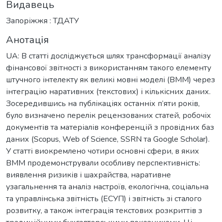
Видавець
Запоріжжя : ТДАТУ
Анотація
UA: В статті досліджується шлях трансформації аналізу
фінансової звітності з використанням такого елементу
штучного інтелекту як великі мовні моделі (ВММ) через
інтеграцію наративних (текстових) і кількісних даних.
Зосередившись на публікаціях останніх п’яти років,
було визначено перелік рецензованих статей, робочіх
документів та матеріалів конференцій з провідних баз
даних (Scopus, Web of Science, SSRN та Google Scholar).
У статті виокремлено чотири основні сфери, в яких
ВММ продемонстрували особливу перспективність:
виявлення ризиків і шахрайства, наративне
узагальнення та аналіз настроїв, екологічна, соціальна
та управлінська звітність (ЕСУП) і звітність зі сталого
розвитку, а також інтеграція текстових розкриттів з