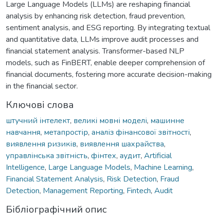
Large Language Models (LLMs) are reshaping financial
analysis by enhancing risk detection, fraud prevention,
sentiment analysis, and ESG reporting. By integrating textual
and quantitative data, LLMs improve audit processes and
financial statement analysis. Transformer-based NLP
models, such as FinBERT, enable deeper comprehension of
financial documents, fostering more accurate decision-making
in the financial sector.
Ключові слова
штучний інтелект
,
великі мовні моделі
,
машинне
навчання
,
метапростір
,
аналіз фінансової звітності
,
виявлення ризиків
,
виявлення шахрайства
,
управлінська звітність
,
фінтех
,
аудит
,
Artificial
Intelligence
,
Large Language Models
,
Machine Learning
,
Financial Statement Analysis
,
Risk Detection
,
Fraud
Detection
,
Management Reporting
,
Fintech
,
Audit
Бібліографічний опис