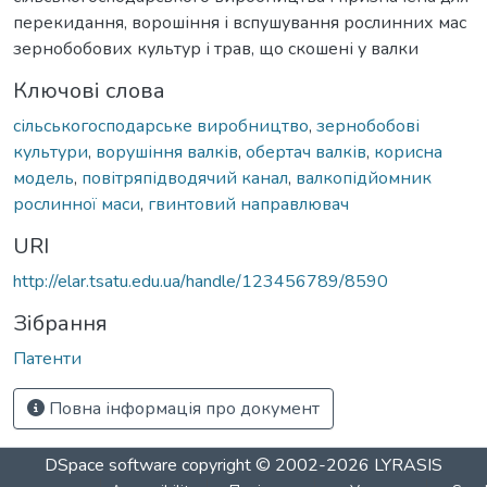
перекидання, ворошіння і вспушування рослинних мас
зернобобових культур і трав, що скошені у валки
Ключові слова
сільськогосподарське виробництво
,
зернобобові
культури
,
ворушіння валків
,
обертач валків
,
корисна
модель
,
повітряпідводячий канал
,
валкопідйомник
рослинної маси
,
гвинтовий направлювач
URI
http://elar.tsatu.edu.ua/handle/123456789/8590
Зібрання
Патенти
Повна інформація про документ
DSpace software
copyright © 2002-2026
LYRASIS