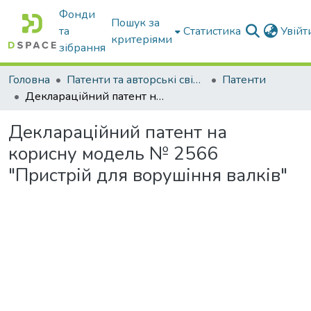
Фонди
Пошук за
та
Статистика
Увій
критеріями
зібрання
Головна
Патенти та авторські свідоцтва
Патенти
Деклараційний патент на корисну модель № 2566 "Пристрій для ворушіння валків"
Деклараційний патент на
корисну модель № 2566
"Пристрій для ворушіння валків"