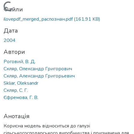
Вантажиться...
Файли
ilovepdf_merged_распознан.pdf
(161.91 KB)
Дата
2004
Автори
Роговий, В. Д.
Скляр, Олександр Григорович
Скляр, Александр Григорьевич
Skliar, Oleksandr
Скляр, С. Г.
Єфремова, Г. В.
Анотація
Корисна модель відноситься до галузі
сільськогосподарського виробництва і призначена для