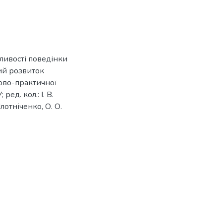
бливості поведінки
лий розвиток
ково-практичної
ед. кол.: І. В.
Плотніченко, О. О.