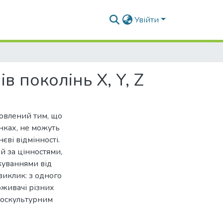
Увійти
 поколінь X, Y, Z
овлений тим, що
нках, не можуть
єві відмінності.
 й за цінностями,
куваннями від
виклик: з одного
поживачі різних
кроскультурним