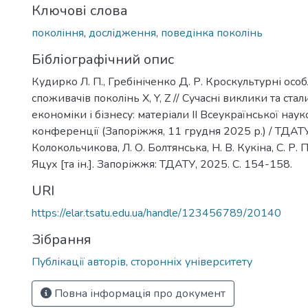
Ключові слова
покоління
,
дослідження
,
поведінка поколінь
Бібліографічний опис
Кудирко Л. П., Гребініченко Д. Р. Кроскультурні осо
споживачів поколінь X, Y, Z // Сучасні виклики та ста
економіки і бізнесу: матеріали IІ Всеукраїнської нау
конференції (Запоріжжя, 11 грудня 2025 р.) / ТДАТУ; р
Колокольчикова, Л. О. Болтянська, Н. В. Кукіна, С. Р. 
Яцух [та ін.]. Запоріжжя: ТДАТУ, 2025. С. 154-158.
URI
https://elar.tsatu.edu.ua/handle/123456789/20140
Зібрання
Публікації авторів, сторонніх університету
Повна інформація про документ