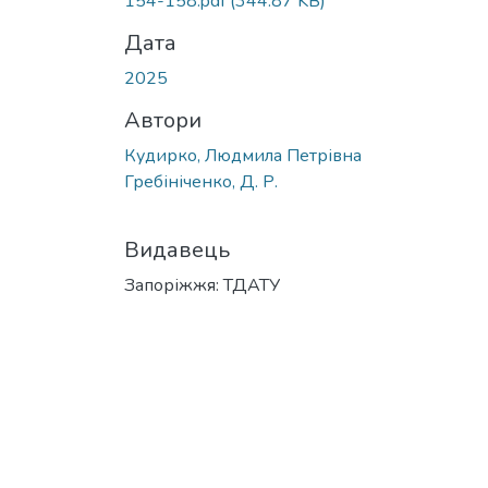
154-158.pdf
(344.87 KB)
Дата
2025
Автори
Кудирко, Людмила Петрівна
Гребініченко, Д. Р.
Видавець
Запоріжжя: ТДАТУ