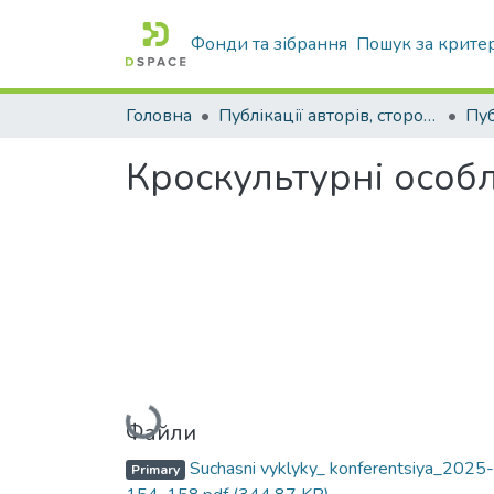
Фонди та зібрання
Пошук за крите
Головна
Публікації авторів, сторонніх університету
Кроскультурні особл
Вантажиться...
Файли
Suchasni vyklyky_ konferentsiya_2025-
Primary