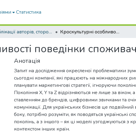
ріями
Статистика
Публікації авторів, сторонніх університету
Кроскультурні особливості поведінки споживачів поколінь X, Y, Z
ивості поведінки споживачів
Анотація
Запит на дослідження окресленої проблематики зум
сьогодні компанії, які працюють на міжнародних ри
планувати маркетингові стратегії, ігноруючи поколінн
Покоління X, Y та Z відрізняються не лише за віком, а
ставленням до брендів, цифровими звичками та очі
комунікації. Для українських бізнесів це подвійний 
боку, потрібно розуміти, як поводяться українські с
поколінь, а з іншого – як ці моделі узгоджуються з 
контекстом інших країн.