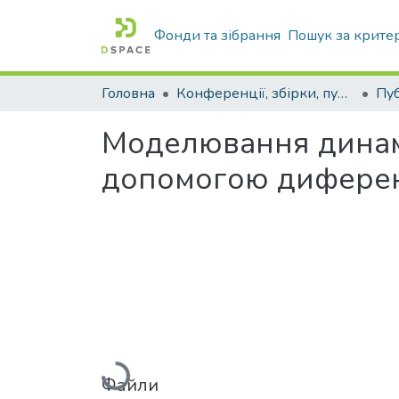
Фонди та зібрання
Пошук за крите
Головна
Конференції, збірки, публікації молодих вчених і здобувачів : магістрів, бакалаврів, аспірантів.
Моделювання динамі
допомогою диферен
Вантажиться...
Файли