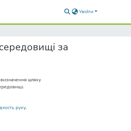
Увійти
середовищі за
 визначення шляху
середовищі.
дкость руху
,