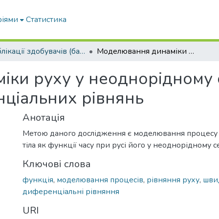
ріями
Статистика
Публікації здобувачів (бакалаврів. магістрів, аспірантів)
Моделювання динаміки руху у неоднорідному середовищі за допомогою диференціальних рівнянь
ки руху у неоднорідному 
ціальних рівнянь
Анотація
Метою даного дослідження є моделювання процесу
тіла як функції часу при русі його у неоднорідному 
Ключові слова
функція
,
моделювання процесів
,
рівняння руху
,
шви
диференціальні рівняння
URI