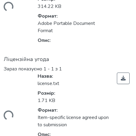
ься...
314.22 KB
Формат:
Adobe Portable Document
Format
Опис:
Ліцензійна угода
Зараз показуємо
1 - 1 з 1
Назва:
license.txt
Розмір:
1.71 KB
Формат:
ься...
Item-specific license agreed upon
to submission
Опис: