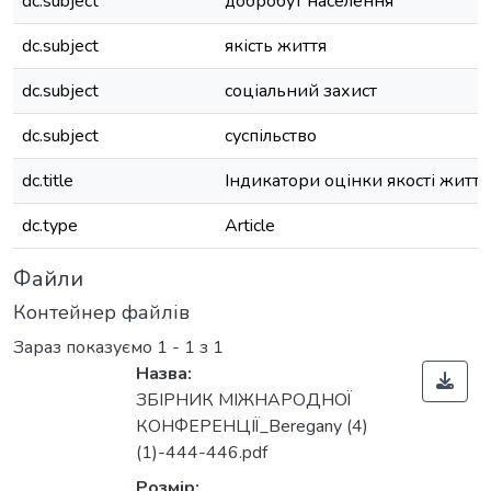
dc.subject
добробут населення
dc.subject
якість життя
dc.subject
соціальний захист
dc.subject
суспільство
dc.title
Індикатори оцінки якості життя
dc.type
Article
Файли
Контейнер файлів
Зараз показуємо
1 - 1 з 1
Назва:
ЗБІРНИК МІЖНАРОДНОЇ
КОНФЕРЕНЦІЇ_Beregany (4)
(1)-444-446.pdf
Розмір: