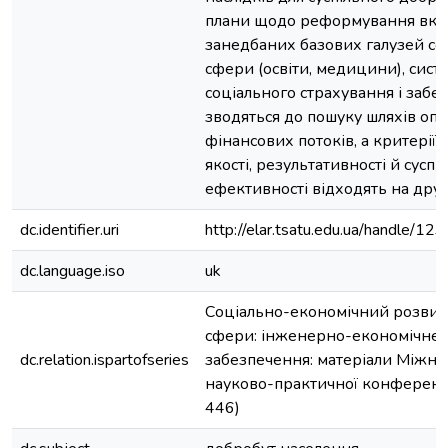
плани щодо реформування вкр
занедбаних базових галузей со
сфери (освіти, медицини), сист
соціального страхування і забе
зводяться до пошуку шляхів опт
фінансових потоків, а критерії д
якості, результативності й суспі
ефективності відходять на друг
dc.identifier.uri
http://elar.tsatu.edu.ua/handle/
dc.language.iso
uk
Соціально-економічний розвит
сфери: інженерно-економічне
dc.relation.ispartofseries
забезпечення: матеріали Міжна
науково-практичної конференці
446)