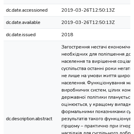
dc.date.accessioned
2019-03-26T12:50:13Z
dc.date.available
2019-03-26T12:50:13Z
dc.date.issued
2018
Загострення нестачі економічни
необхідних для поліпшення до
населення та вирішення соціал
суспільства останні роки негат
не лише на умови життя широк
населення. Функціонування ма
виробничих систем, цілих комп
державної політики планується 
оцінюється, у кращому випадку,
формальними показниками сус
dc.description.abstract
результатів такого функціонува
гіршому – практично при ігнору
наслідків для суспільного доброб