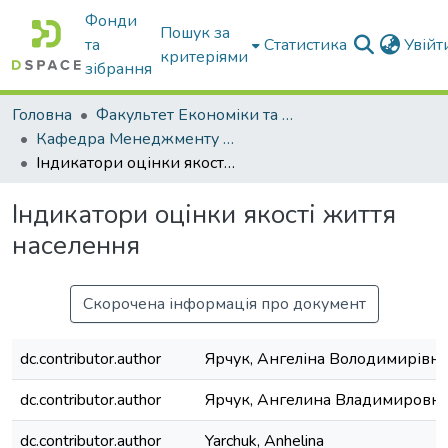
Фонди
Пошук за
та
Статистика
Увій
критеріями
зібрання
Головна
Факультет Економіки та бізнесу
Кафедра Менеджменту та публічного адміністрування
Індикатори оцінки якості життя населення
Індикатори оцінки якості життя
населення
Скорочена інформація про документ
dc.contributor.author
Ярчук, Ангеліна Володимирівна
dc.contributor.author
Ярчук, Ангелина Владимировн
dc.contributor.author
Yarchuk, Anhelina