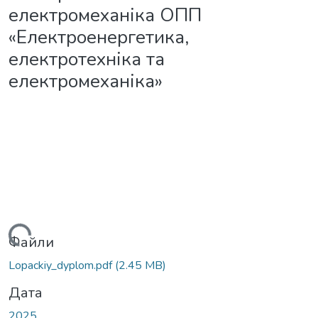
електромеханіка ОПП
«Електроенергетика,
електротехніка та
електромеханіка»
житься...
Файли
Lopackiy_dyplom.pdf
(2.45 MB)
Дата
2025