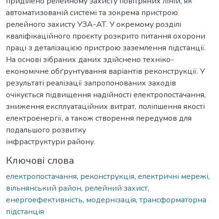
приділено релейному захисту повітряних ліній, як
автоматизованій системі та зокрема пристрою
релейного захисту УЗА-АТ. У окремому розділі
кваліфікаційного проєкту розкрито питання охорони
праці з деталізацією пристрою заземлення підстанції.
На основі зібраних даних здійснено техніко-
економічне обґрунтування варіантів реконструкції. У
результаті реалізації запропонованих заходів
очікується підвищення надійності електропостачання,
зниження експлуатаційних витрат, поліпшення якості
електроенергії, а також створення передумов для
подальшого розвитку
інфраструктури району.
Ключові слова
електропостачання
,
реконструкція
,
електричні мережі
,
вільнянський район
,
релейний захист
,
енергоефективність
,
модернізація
,
трансформаторна
підстанція