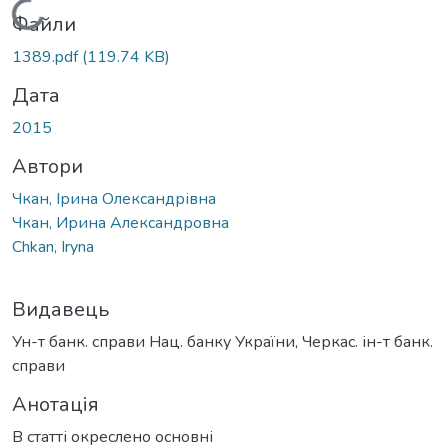
Вантажиться...
Файли
1389.pdf
(119.74 KB)
Дата
2015
Автори
Чкан, Ірина Олександрівна
Чкан, Ирина Александровна
Chkan, Iryna
Видавець
Ун-т банк. справи Нац. банку України, Черкас. ін-т банк.
справи
Анотація
В статті окреслено основні