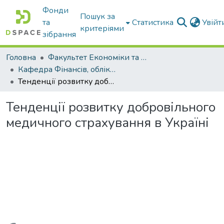
Фонди
Пошук за
та
Статистика
Увій
критеріями
зібрання
Головна
Факультет Економіки та бізнесу
Кафедра Фінансів, обліку і оподаткування
Тенденції розвитку добровільного медичного страхування в Україні
Тенденції розвитку добровільного
медичного страхування в Україні