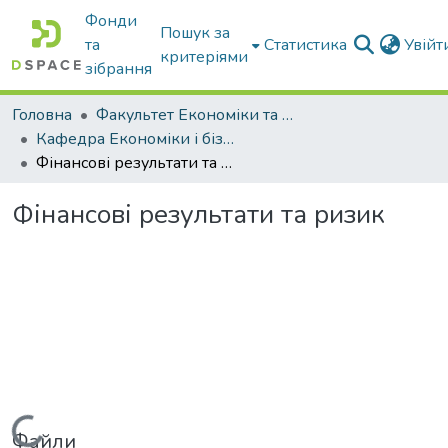
Фонди
Пошук за
та
Статистика
Увій
критеріями
зібрання
Головна
Факультет Економіки та бізнесу
Кафедра Економіки і бізнесу
Фінансові результати та ризик
Фінансові результати та ризик
Вантажиться...
Файли