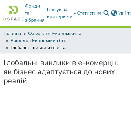
Фонди
Пошук за
та
Статистика
Увій
критеріями
зібрання
Головна
Факультет Економіки та бізнесу
Кафедра Економіки і бізнесу
Глобальні виклики в е-комерції: як бізнес адаптується до нових реалій
Глобальні виклики в е-комерції:
як бізнес адаптується до нових
реалій