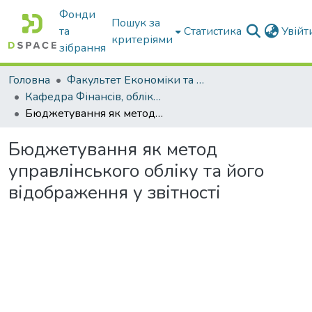
Фонди
Пошук за
та
Статистика
Увій
критеріями
зібрання
Головна
Факультет Економіки та бізнесу
Кафедра Фінансів, обліку і оподаткування
Бюджетування як метод управлінського обліку та його відображення у звітності
Бюджетування як метод
управлінського обліку та його
відображення у звітності