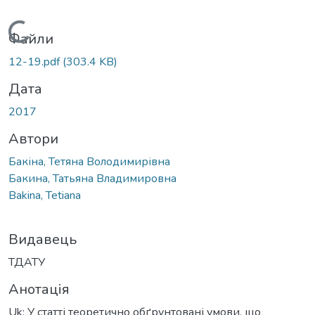
Вантажиться...
Файли
12-19.pdf
(303.4 KB)
Дата
2017
Автори
Бакіна, Тетяна Володимирівна
Бакина, Татьяна Владимировна
Bakina, Tetiana
Видавець
ТДАТУ
Анотація
Uk: У статті теоретично обґрунтовані умови, що