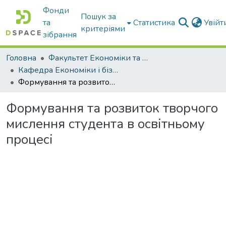
Фонди
Пошук за
та
Статистика
Увій
критеріями
зібрання
Головна
Факультет Економіки та бізнесу
Кафедра Економіки і бізнесу
Формування та розвиток творчого мислення студента в освітньому процесі
Формування та розвиток творчого
мислення студента в освітньому
процесі